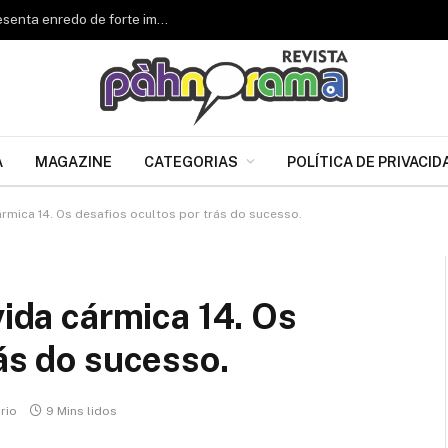
Renascer de Jacarepaguá celebra 34 anos e apresenta enredo de forte impacto para o Carnaval 2027
A
MAGAZINE
CATEGORIAS
POLÍTICA DE PRIVACID
cármica 14. Os desafios ocultos por trás do sucesso.
vida cármica 14. Os
ás do sucesso.
rio
9 Mins lidos