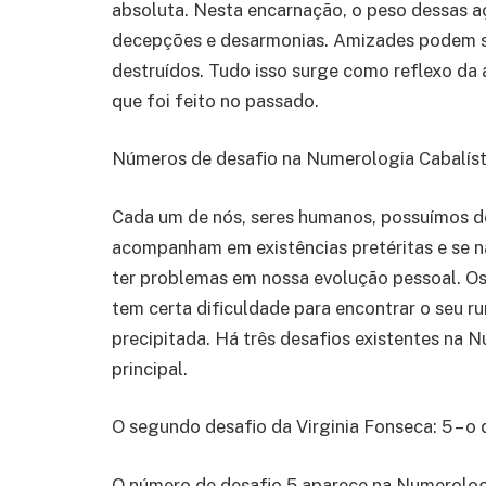
absoluta. Nesta encarnação, o peso dessas a
decepções e desarmonias. Amizades podem se
destruídos. Tudo isso surge como reflexo da
que foi feito no passado.
Números de desafio na Numerologia Cabalíst
Cada um de nós, seres humanos, possuímos de
acompanham em existências pretéritas e se n
ter problemas em nossa evolução pessoal. O
tem certa dificuldade para encontrar o seu r
precipitada. Há três desafios existentes na 
principal.
O segundo desafio da Virginia Fonseca: 5 – o
O número de desafio 5 aparece na Numerologi