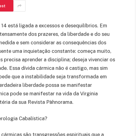
est
 14 está ligada a excessos e desequilíbrios. Em
ntensamente dos prazeres, da liberdade e do seu
medida e sem considerar as consequências dos
 sente uma inquietação constante: começa muito,
precisa aprender a disciplina; deseja vivenciar os
ade. Essa dívida cármica não é castigo, mas sim
pede que a instabilidade seja transformada em
verdadeira liberdade possa se manifestar
ca pode se manifestar na vida da Virginia
téria da sua Revista Pàhnorama.
rologia Cabalística?
 cármicas são transgressões espirituais que a