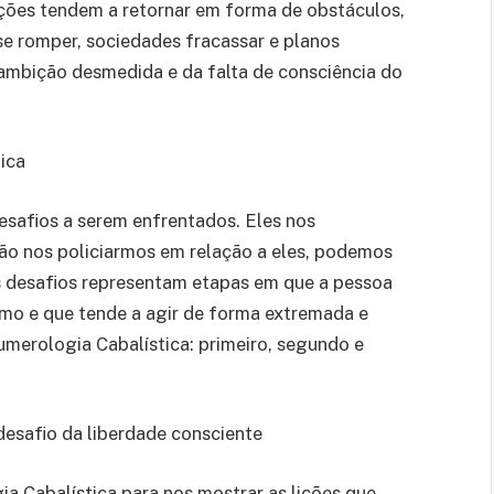
ções tendem a retornar em forma de obstáculos,
 romper, sociedades fracassar e planos
 ambição desmedida e da falta de consciência do
ica
safios a serem enfrentados. Eles nos
ão nos policiarmos em relação a eles, podemos
s desafios representam etapas em que a pessoa
umo e que tende a agir de forma extremada e
Numerologia Cabalística: primeiro, segundo e
 desafio da liberdade consciente
a Cabalística para nos mostrar as lições que