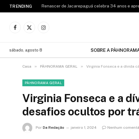
TRENDING
Facebook
X
Instagram
(Twitter)
SOBRE A PÀHNORAM
sábado, agosto 8
»
»
Casa
PÀHNORAMA GERAL
Virginia Fonseca e a dívida 
PÀHNORAMA GERAL
Virginia Fonseca e a dí
desafios ocultos por tr
Por
Da Redação
janeiro 1, 2024
Nenhum comentá