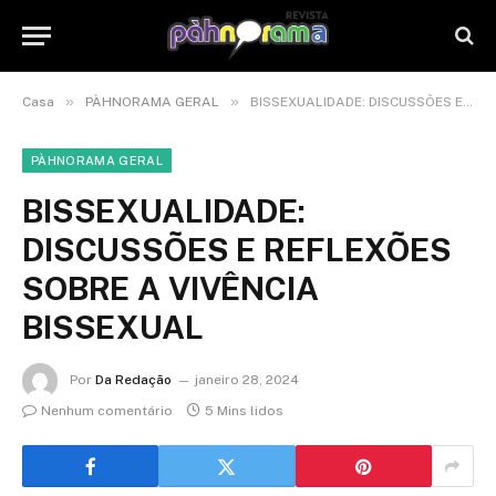
»
»
Casa
PÀHNORAMA GERAL
BISSEXUALIDADE: DISCUSSÕES E REFLEXÕES SOBRE A VIVÊNCIA BISSEXUAL
PÀHNORAMA GERAL
BISSEXUALIDADE:
DISCUSSÕES E REFLEXÕES
SOBRE A VIVÊNCIA
BISSEXUAL
Por
Da Redação
janeiro 28, 2024
Nenhum comentário
5 Mins lidos