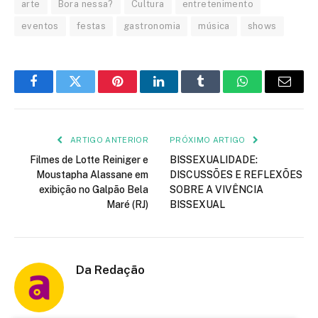
arte
Bora nessa?
Cultura
entretenimento
eventos
festas
gastronomia
música
shows
Facebook
Twitter
Pinterest
LinkedIn
Tumblr
WhatsApp
E-
mail
ARTIGO ANTERIOR
PRÓXIMO ARTIGO
Filmes de Lotte Reiniger e
BISSEXUALIDADE:
Moustapha Alassane em
DISCUSSÕES E REFLEXÕES
exibição no Galpão Bela
SOBRE A VIVÊNCIA
Maré (RJ)
BISSEXUAL
Da Redação