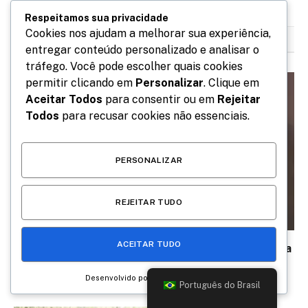
Respeitamos sua privacidade
Cookies nos ajudam a melhorar sua experiência,
RELACIONADOS
POSTS
entregar conteúdo personalizado e analisar o
tráfego. Você pode escolher quais cookies
permitir clicando em
Personalizar
. Clique em
Aceitar Todos
para consentir ou em
Rejeitar
Todos
para recusar cookies não essenciais.
PERSONALIZAR
REJEITAR TUDO
ACEITAR TUDO
Ludmilla reune Xamã, Duquesa, Veigh e AJulia Costa
em “Fagmentos: a experiência”, no Qualistage
Desenvolvido por
julho 21, 2026
Português do Brasil