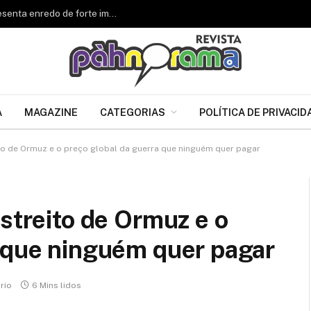
Renascer de Jacarepaguá celebra 34 anos e apresenta enredo de forte impacto para o Carnaval 2027
A
MAGAZINE
CATEGORIAS
POLÍTICA DE PRIVACID
ito de Ormuz e o preço global da guerra que ninguém quer pagar
Estreito de Ormuz e o
a que ninguém quer pagar
rio
6 Mins lidos