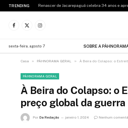
TRENDING
Facebook
X
Instagram
(Twitter)
SOBRE A PÀHNORAM
sexta-feira, agosto 7
»
»
Casa
PÀHNORAMA GERAL
À Beira do Colapso: o Estre
PÀHNORAMA GERAL
À Beira do Colapso: o 
preço global da guerr
Por
Da Redação
janeiro 1, 2024
Nenhum comentá