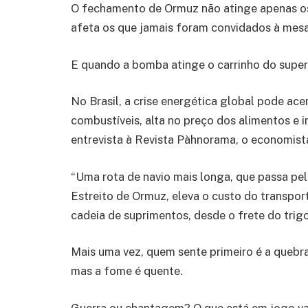
O fechamento de Ormuz não atinge apenas os
afeta os que jamais foram convidados à mes
E quando a bomba atinge o carrinho do sup
No Brasil, a crise energética global pode a
combustíveis, alta no preço dos alimentos e 
entrevista à Revista Pàhnorama, o economista
“Uma rota de navio mais longa, que passa pel
Estreito de Ormuz, eleva o custo do transpo
cadeia de suprimentos, desde o frete do trigo
Mais uma vez, quem sente primeiro é a quebrad
mas a fome é quente.
Guerra ou chantagem? O que está em jogo va