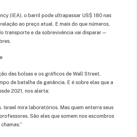
cy (IEA), o barril pode ultrapassar US$ 180 nas
lação ao preço atual. E mais do que números,
do transporte e da sobrevivência vai disparar —
bres.
e
o das bolsas e os gráficos de Wall Street,
mpo de batalha da ganância. E é sobre elas que a
esde 2021, nos alerta:
Israel mira laboratórios. Mas quem enterra seus
s professores. São eles que somem nos escombros
m chamas.”