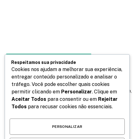
COMPORTAMENTO, OPINIÃO & LITERATURA
Respeitamos sua privacidade
Entrevista Exclusiva: Clara Paulino
Cookies nos ajudam a melhorar sua experiência,
entregar conteúdo personalizado e analisar o
Por
Da Redação
janeiro 15, 2024
0
tráfego. Você pode escolher quais cookies
Por Ana Soáres. História de Clara Paulino Desde a infância,
permitir clicando em
Personalizar
. Clique em
Clara Paulino nutria o desejo de ser historiadora, uma
Aceitar Todos
para consentir ou em
Rejeitar
curiosidade…
Todos
para recusar cookies não essenciais.
PERSONALIZAR