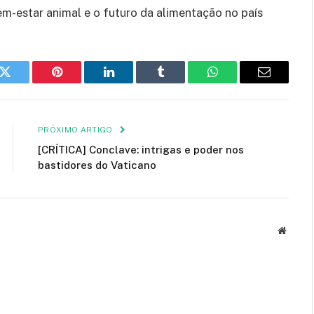
m-estar animal e o futuro da alimentação no país
k
Twitter
Pinterest
LinkedIn
Tumblr
WhatsApp
E-
mail
PRÓXIMO ARTIGO
[CRÍTICA] Conclave: intrigas e poder nos
bastidores do Vaticano
Site