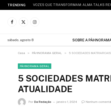
TRENDING
Facebook
X
Instagram
(Twitter)
SOBRE A PÀHNORAM
sábado, agosto 8
»
»
Casa
PÀHNORAMA GERAL
5 SOCIEDADES MATRIARCAIS
PÀHNORAMA GERAL
5 SOCIEDADES MATR
ATUALIDADE
Por
Da Redação
janeiro 1, 2024
Nenhum comentá