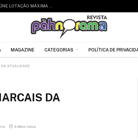
VOZES QUE TRANSFORMAM: ALMA TALKS REÚNE LOTAÇÃO MÁXIMA NO RIO COM A FILOSOFA DJAMILA RIBEIRO
A
MAGAZINE
CATEGORIAS
POLÍTICA DE PRIVACID
 DA ATUALIDADE
IARCAIS DA
rio
4 Mins lidos