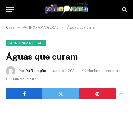
»
»
Casa
PÀHNORAMA GERAL
Águas que curam
PÀHNORAMA GERAL
Águas que curam
Por
Da Redação
janeiro 1, 2024
Nenhum comentário
1 Min de leitura