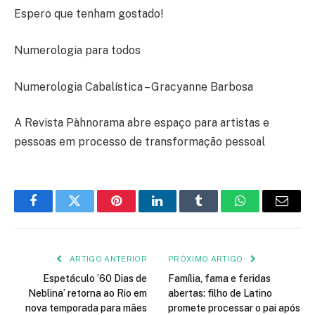
Espero que tenham gostado!
Numerologia para todos
Numerologia Cabalística – Gracyanne Barbosa
A Revista Pàhnorama abre espaço para artistas e
pessoas em processo de transformação pessoal
Facebook
Twitter
Pinterest
LinkedIn
Tumblr
WhatsApp
E-
mail
ARTIGO ANTERIOR
PRÓXIMO ARTIGO
Espetáculo ’60 Dias de
Família, fama e feridas
Neblina’ retorna ao Rio em
abertas: filho de Latino
nova temporada para mães
promete processar o pai após