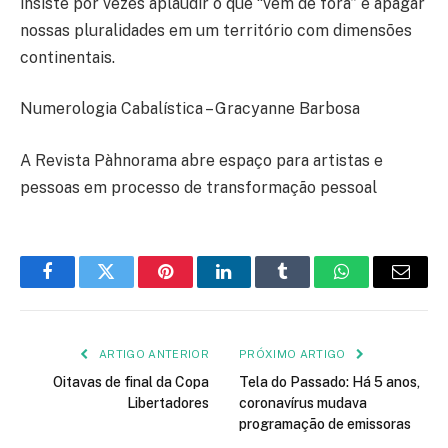
insiste por vezes aplaudir o que “vem de fora” e apagar
nossas pluralidades em um território com dimensões
continentais.
Numerologia Cabalística – Gracyanne Barbosa
A Revista Pàhnorama abre espaço para artistas e
pessoas em processo de transformação pessoal
Facebook
Twitter
Pinterest
LinkedIn
Tumblr
WhatsApp
E-
mail
ARTIGO ANTERIOR
PRÓXIMO ARTIGO
Oitavas de final da Copa
Tela do Passado: Há 5 anos,
Libertadores
coronavírus mudava
programação de emissoras