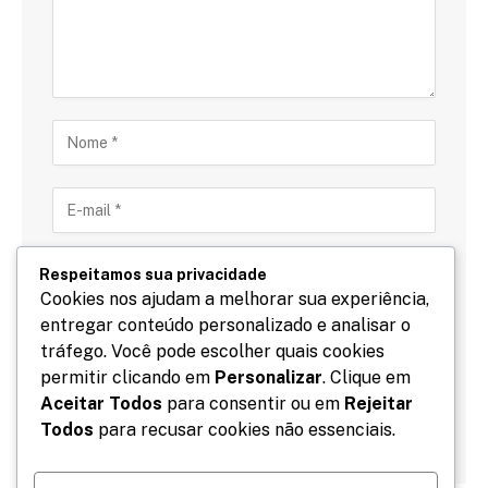
Respeitamos sua privacidade
Cookies nos ajudam a melhorar sua experiência,
entregar conteúdo personalizado e analisar o
Salve meu nome, email e site neste navegador para
tráfego. Você pode escolher quais cookies
a próxima vez que eu comentar.
permitir clicando em
Personalizar
. Clique em
Aceitar Todos
para consentir ou em
Rejeitar
Todos
para recusar cookies não essenciais.