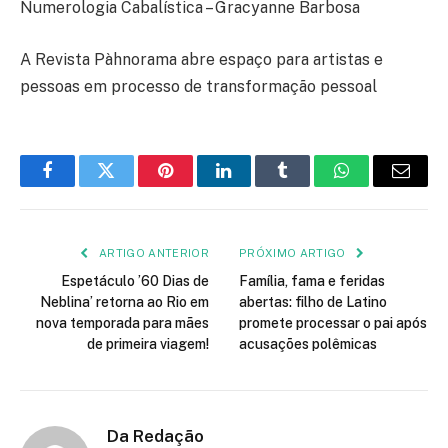
Numerologia Cabalística – Gracyanne Barbosa
A Revista Pàhnorama abre espaço para artistas e
pessoas em processo de transformação pessoal
Facebook
Twitter
Pinterest
LinkedIn
Tumblr
WhatsApp
E-
mail
ARTIGO ANTERIOR
PRÓXIMO ARTIGO
Espetáculo ’60 Dias de
Família, fama e feridas
Neblina’ retorna ao Rio em
abertas: filho de Latino
nova temporada para mães
promete processar o pai após
de primeira viagem!
acusações polêmicas
Da Redação