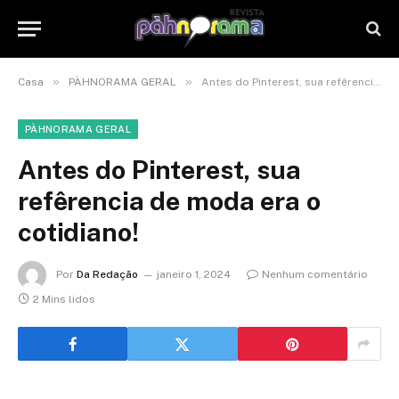
»
»
Casa
PÀHNORAMA GERAL
Antes do Pinterest, sua refêrencia de moda era o cotidiano!
PÀHNORAMA GERAL
Antes do Pinterest, sua
refêrencia de moda era o
cotidiano!
Por
Da Redação
janeiro 1, 2024
Nenhum comentário
2 Mins lidos