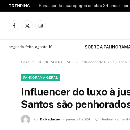
TRENDING
Facebook
X
Instagram
(Twitter)
SOBRE A PÀHNORAM
segunda-feira, agosto 10
»
»
Casa
PÀHNORAMA GERAL
Influencer do luxo à justiça
PÀHNORAMA GERAL
Influencer do luxo à ju
Santos são penhorado
Por
Da Redação
janeiro 1, 2024
Nenhum comentá