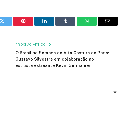
k
Twitter
Pinterest
LinkedIn
Tumblr
WhatsApp
E-
mail
PRÓXIMO ARTIGO
O Brasil na Semana de Alta Costura de Paris:
Gustavo Silvestre em colaboração ao
estilista estreante Kevin Germanier
Site