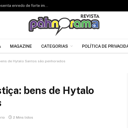
Renascer de Jacarepaguá celebra 34 anos e apresenta enredo de forte impacto para o Carnaval 2027
A
MAGAZINE
CATEGORIAS
POLÍTICA DE PRIVACID
: bens de Hytalo Santos são penhorados
stiça: bens de Hytalo
s
rio
2 Mins lidos