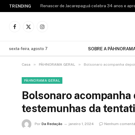
TRENDING
Facebook
X
Instagram
(Twitter)
SOBRE A PÀHNORAM
sexta-feira, agosto 7
»
»
Casa
PÀHNORAMA GERAL
Bolsonaro acompanha depoim
PÀHNORAMA GERAL
Bolsonaro acompanha 
testemunhas da tentati
Por
Da Redação
janeiro 1, 2024
Nenhum comentá