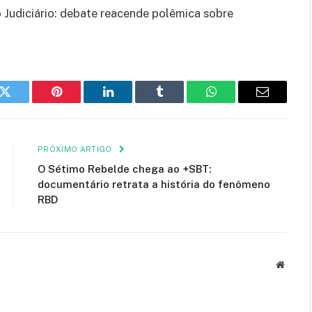
 Judiciário: debate reacende polêmica sobre
k
Twitter
Pinterest
LinkedIn
Tumblr
WhatsApp
E-
mail
PRÓXIMO ARTIGO
O Sétimo Rebelde chega ao +SBT:
documentário retrata a história do fenômeno
RBD
Site