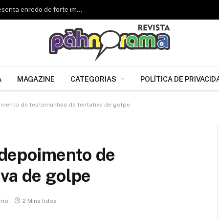
Renascer de Jacarepaguá celebra 34 anos e apresenta enredo de forte impacto para o Carnaval 2027
A
MAGAZINE
CATEGORIAS
POLÍTICA DE PRIVACID
ento de testemunhas da tentativa de golpe
depoimento de
va de golpe
rio
2 Mins lidos