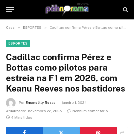
»
»
Casa
ESPORTES
Cadillac confirma Pérez e Bottas como pilotos para estreia na F1 em 2026, com Keanu Reeves nos bastidores
ESPORTES
Cadillac confirma Pérez e
Bottas como pilotos para
estreia na F1 em 2026, com
Keanu Reeves nos bastidores
Por
Emanoélly Rozas
janeiro 1, 2024
Atualizado:
novembro 22, 2025
Nenhum comentário
4 Mins lidos