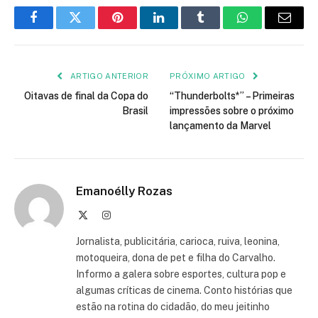
Facebook
Twitter
Pinterest
LinkedIn
Tumblr
WhatsApp
E-
mail
ARTIGO ANTERIOR
PRÓXIMO ARTIGO
Oitavas de final da Copa do
“Thunderbolts*” – Primeiras
Brasil
impressões sobre o próximo
lançamento da Marvel
Emanoélly Rozas
X
Instagram
(Twitter)
Jornalista, publicitária, carioca, ruiva, leonina,
motoqueira, dona de pet e filha do Carvalho.
Informo a galera sobre esportes, cultura pop e
algumas críticas de cinema. Conto histórias que
estão na rotina do cidadão, do meu jeitinho