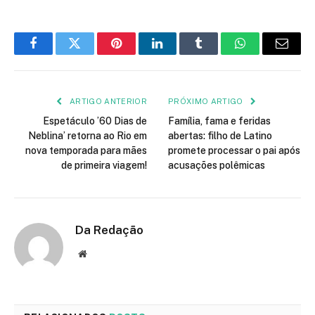
Facebook
Twitter
Pinterest
LinkedIn
Tumblr
WhatsApp
E-
mail
ARTIGO ANTERIOR
PRÓXIMO ARTIGO
Espetáculo ’60 Dias de
Família, fama e feridas
Neblina’ retorna ao Rio em
abertas: filho de Latino
nova temporada para mães
promete processar o pai após
de primeira viagem!
acusações polêmicas
Da Redação
Site