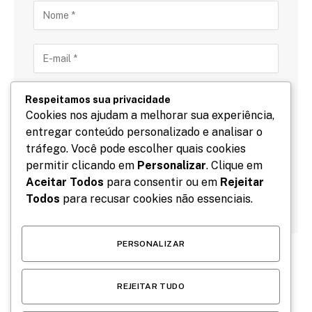
Respeitamos sua privacidade
Cookies nos ajudam a melhorar sua experiência,
entregar conteúdo personalizado e analisar o
Salve meu nome, email e site neste navegador para
tráfego. Você pode escolher quais cookies
a próxima vez que eu comentar.
permitir clicando em
Personalizar
. Clique em
Aceitar Todos
para consentir ou em
Rejeitar
Todos
para recusar cookies não essenciais.
PERSONALIZAR
REJEITAR TUDO