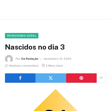
PÀHNORAMA GERAL
Nascidos no dia 3
Por
Da Redação
dezembro 31, 2023
Nenhum comentário
2 Mins lidos