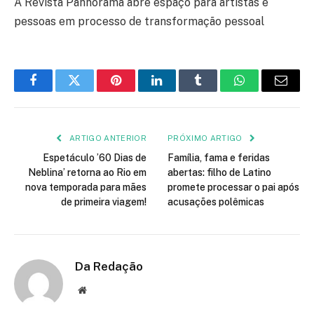
A Revista Pàhnorama abre espaço para artistas e
pessoas em processo de transformação pessoal
Facebook
Twitter
Pinterest
LinkedIn
Tumblr
WhatsApp
E-
mail
ARTIGO ANTERIOR
PRÓXIMO ARTIGO
Espetáculo ’60 Dias de
Família, fama e feridas
Neblina’ retorna ao Rio em
abertas: filho de Latino
nova temporada para mães
promete processar o pai após
de primeira viagem!
acusações polêmicas
Da Redação
Site