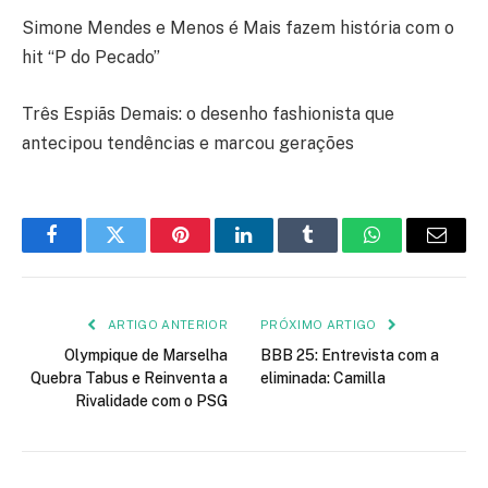
Simone Mendes e Menos é Mais fazem história com o
hit “P do Pecado”
Três Espiãs Demais: o desenho fashionista que
antecipou tendências e marcou gerações
Facebook
Twitter
Pinterest
LinkedIn
Tumblr
WhatsApp
E-
mail
ARTIGO ANTERIOR
PRÓXIMO ARTIGO
Olympique de Marselha
BBB 25: Entrevista com a
Quebra Tabus e Reinventa a
eliminada: Camilla
Rivalidade com o PSG