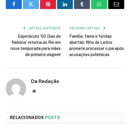
Facebook
Twitter
Pinterest
LinkedIn
Tumblr
WhatsApp
E-
mail
ARTIGO ANTERIOR
PRÓXIMO ARTIGO
Espetáculo ’60 Dias de
Família, fama e feridas
Neblina’ retorna ao Rio em
abertas: filho de Latino
nova temporada para mães
promete processar o pai após
de primeira viagem!
acusações polêmicas
Da Redação
Site
RELACIONADOS
POSTS