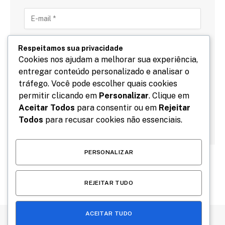
Respeitamos sua privacidade
Cookies nos ajudam a melhorar sua experiência,
entregar conteúdo personalizado e analisar o
Salve meu nome, email e site neste navegador para
tráfego. Você pode escolher quais cookies
a próxima vez que eu comentar.
permitir clicando em
Personalizar
. Clique em
Aceitar Todos
para consentir ou em
Rejeitar
Todos
para recusar cookies não essenciais.
PERSONALIZAR
REJEITAR TUDO
ACEITAR TUDO