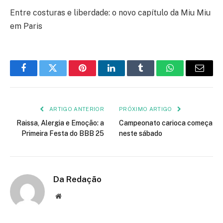
Entre costuras e liberdade: o novo capítulo da Miu Miu
em Paris
Facebook
Twitter
Pinterest
LinkedIn
Tumblr
WhatsApp
E-
mail
ARTIGO ANTERIOR
PRÓXIMO ARTIGO
Raissa, Alergia e Emoção: a
Campeonato carioca começa
Primeira Festa do BBB 25
neste sábado
Da Redação
Site