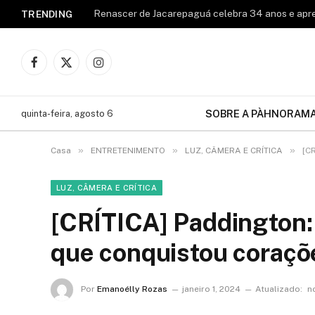
TRENDING
Facebook
X
Instagram
(Twitter)
SOBRE A PÀHNORAM
quinta-feira, agosto 6
»
»
»
Casa
ENTRETENIMENTO
LUZ, CÂMERA E CRÍTICA
[C
LUZ, CÂMERA E CRÍTICA
[CRÍTICA] Paddington:
que conquistou coraçõ
Por
Emanoélly Rozas
janeiro 1, 2024
Atualizado:
n