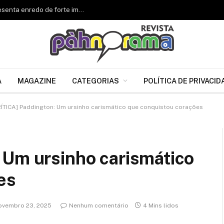
Renascer de Jacarepaguá celebra 34 anos e apresenta enredo de forte impacto para o Carnaval 2027
A
MAGAZINE
CATEGORIAS
POLÍTICA DE PRIVACID
RÍTICA] Paddington: Um ursinho carismático que conquistou corações
 Um ursinho carismático
es
ovembro 23, 2025
Nenhum comentário
4 Mins lidos