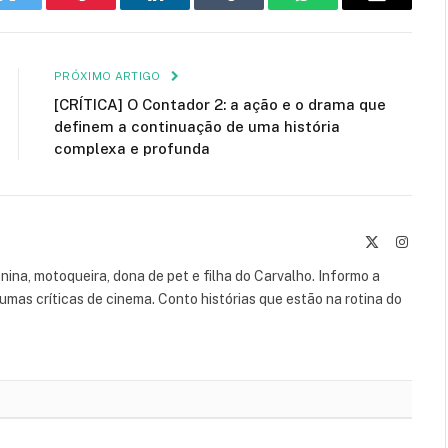
k
Twitter
Pinterest
LinkedIn
Tumblr
WhatsApp
E-
mail
PRÓXIMO ARTIGO
[CRÍTICA] O Contador 2: a ação e o drama que
definem a continuação de uma história
complexa e profunda
X
Instag
(Twitter)
leonina, motoqueira, dona de pet e filha do Carvalho. Informo a
umas críticas de cinema. Conto histórias que estão na rotina do