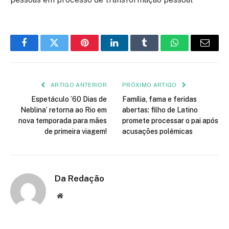
Facebook
Twitter
Pinterest
LinkedIn
Tumblr
WhatsApp
E-
mail
ARTIGO ANTERIOR
PRÓXIMO ARTIGO
Espetáculo ’60 Dias de
Família, fama e feridas
Neblina’ retorna ao Rio em
abertas: filho de Latino
nova temporada para mães
promete processar o pai após
de primeira viagem!
acusações polêmicas
Da Redação
Site