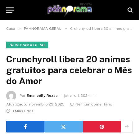
»
»
Casa
PÀHNORAMA GERAL
Crunchyroll libera 20 animes gratuitos para celebrar o Mês do Amor
PÀHNORAMA GERAL
Crunchyroll libera 20 animes
gratuitos para celebrar o Mês
do Amor
Por
Emanoélly Rozas
janeiro 1, 2024
Atualizado:
novembro 23, 2025
Nenhum comentário
3 Mins lidos