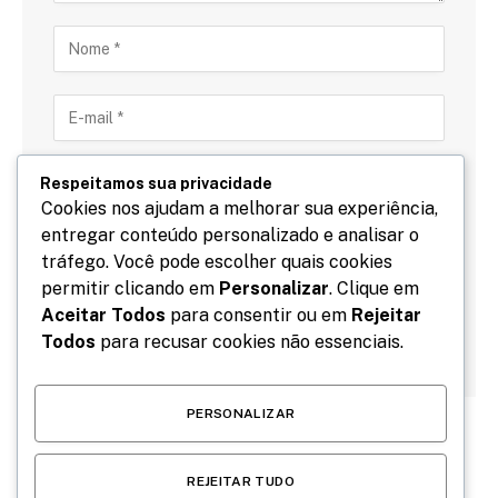
Respeitamos sua privacidade
Cookies nos ajudam a melhorar sua experiência,
entregar conteúdo personalizado e analisar o
Salve meu nome, email e site neste navegador para
tráfego. Você pode escolher quais cookies
a próxima vez que eu comentar.
permitir clicando em
Personalizar
. Clique em
Aceitar Todos
para consentir ou em
Rejeitar
Todos
para recusar cookies não essenciais.
PERSONALIZAR
REJEITAR TUDO