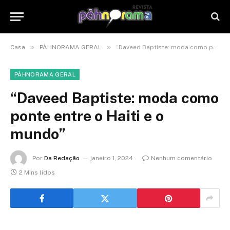
»
»
Casa
PÀHNORAMA GERAL
“Daveed Baptiste: moda como ponte entre o Haiti e o mundo”
PÀHNORAMA GERAL
“Daveed Baptiste: moda como
ponte entre o Haiti e o
mundo”
Por
Da Redação
janeiro 1, 2024
Nenhum comentário
2 Mins lidos