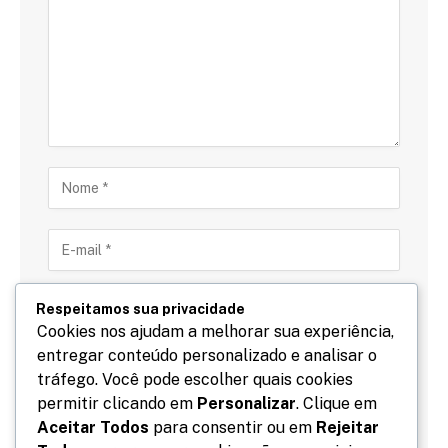
Respeitamos sua privacidade
Cookies nos ajudam a melhorar sua experiência,
entregar conteúdo personalizado e analisar o
Salve meu nome, email e site neste navegador para
tráfego. Você pode escolher quais cookies
a próxima vez que eu comentar.
permitir clicando em
Personalizar
. Clique em
Aceitar Todos
para consentir ou em
Rejeitar