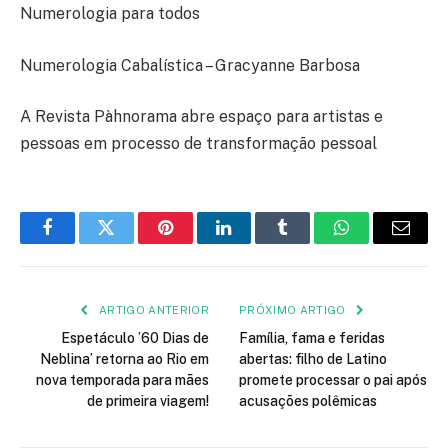
Numerologia para todos
Numerologia Cabalística – Gracyanne Barbosa
A Revista Pàhnorama abre espaço para artistas e
pessoas em processo de transformação pessoal
Facebook
Twitter
Pinterest
LinkedIn
Tumblr
WhatsApp
E-
mail
ARTIGO ANTERIOR
PRÓXIMO ARTIGO
Espetáculo ’60 Dias de
Família, fama e feridas
Neblina’ retorna ao Rio em
abertas: filho de Latino
nova temporada para mães
promete processar o pai após
de primeira viagem!
acusações polêmicas