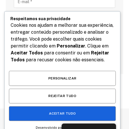
Respeitamos sua privacidade
Cookies nos ajudam a melhorar sua experiência,
entregar conteúdo personalizado e analisar o
Salve meu nome, email e site neste navegador para
tráfego. Você pode escolher quais cookies
a próxima vez que eu comentar.
permitir clicando em
Personalizar
. Clique em
Aceitar Todos
para consentir ou em
Rejeitar
Todos
para recusar cookies não essenciais.
PERSONALIZAR
REJEITAR TUDO
ACEITAR TUDO
Desenvolvido por