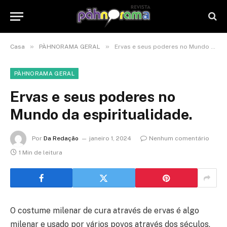
»
»
Casa
PÀHNORAMA GERAL
Ervas e seus poderes no Mundo da espiritualidade.
PÀHNORAMA GERAL
Ervas e seus poderes no
Mundo da espiritualidade.
Por
Da Redação
janeiro 1, 2024
Nenhum comentário
1 Min de leitura
O costume milenar de cura através de ervas é algo
milenar e usado por vários povos através dos séculos,