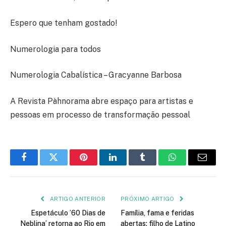
Espero que tenham gostado!
Numerologia para todos
Numerologia Cabalística – Gracyanne Barbosa
A Revista Pàhnorama abre espaço para artistas e
pessoas em processo de transformação pessoal
Facebook
Twitter
Pinterest
LinkedIn
Tumblr
WhatsApp
E-
mail
ARTIGO ANTERIOR
PRÓXIMO ARTIGO
Espetáculo ’60 Dias de
Família, fama e feridas
Neblina’ retorna ao Rio em
abertas: filho de Latino