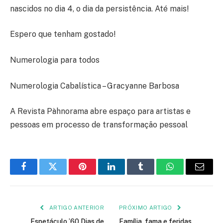
nascidos no dia 4, o dia da persistência. Até mais!
Espero que tenham gostado!
Numerologia para todos
Numerologia Cabalística – Gracyanne Barbosa
A Revista Pàhnorama abre espaço para artistas e
pessoas em processo de transformação pessoal
Facebook
Twitter
Pinterest
LinkedIn
Tumblr
WhatsApp
E-
mail
ARTIGO ANTERIOR
PRÓXIMO ARTIGO
Espetáculo ’60 Dias de
Família, fama e feridas