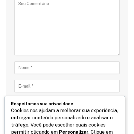
Respeitamos sua privacidade
Cookies nos ajudam a melhorar sua experiência,
entregar conteúdo personalizado e analisar o
Salve meu nome, email e site neste navegador para
tráfego. Você pode escolher quais cookies
a próxima vez que eu comentar.
permitir clicando em
Personalizar
. Clique em