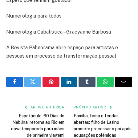
Espero que tenham gostado!
Numerologia para todos
Numerologia Cabalística – Gracyanne Barbosa
A Revista Pàhnorama abre espaço para artistas e
pessoas em processo de transformação pessoal
Facebook
Twitter
Pinterest
LinkedIn
Tumblr
WhatsApp
E-
mail
ARTIGO ANTERIOR
PRÓXIMO ARTIGO
Espetáculo ’60 Dias de
Família, fama e feridas
Neblina’ retorna ao Rio em
abertas: filho de Latino
nova temporada para mães
promete processar o pai após
de primeira viagem!
acusações polêmicas