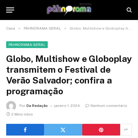
»
»
Casa
PÀHNORAMA GERAL
Globo, Multishow e Globoplay transmitem o Festival de Verão Salvador; confira a programação
PÀHNORAMA GERAL
Globo, Multishow e Globoplay
transmitem o Festival de
Verão Salvador; confira a
programação
Por
Da Redação
janeiro 1, 2024
Nenhum comentário
2 Mins lidos