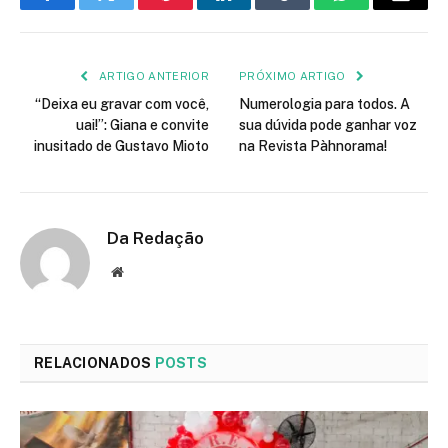
Facebook
Twitter
Pinterest
LinkedIn
Tumblr
WhatsApp
E-
mail
ARTIGO ANTERIOR
PRÓXIMO ARTIGO
“Deixa eu gravar com você,
Numerologia para todos. A
uai!”: Giana e convite
sua dúvida pode ganhar voz
inusitado de Gustavo Mioto
na Revista Pàhnorama!
Da Redação
Site
RELACIONADOS
POSTS