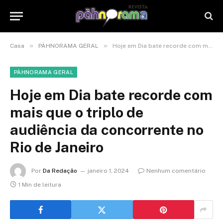
»
»
Casa
PÀHNORAMA GERAL
Hoje em Dia bate recorde com mais que o triplo de audiência da concorrente no Rio de Janeiro
PÀHNORAMA GERAL
Hoje em Dia bate recorde com
mais que o triplo de
audiência da concorrente no
Rio de Janeiro
Por
Da Redação
janeiro 1, 2024
Nenhum comentário
1 Min de leitura