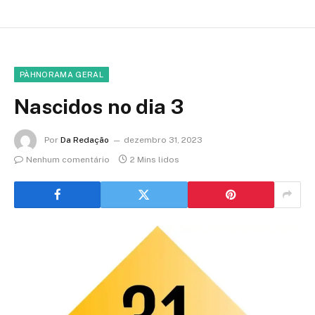
PÀHNORAMA GERAL
Nascidos no dia 3
Por
Da Redação
dezembro 31, 2023
Nenhum comentário
2 Mins lidos