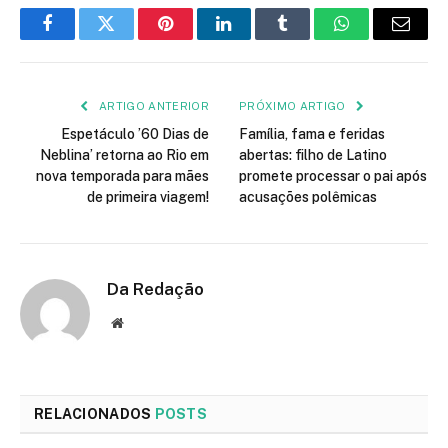
Facebook
Twitter
Pinterest
LinkedIn
Tumblr
WhatsApp
E-
mail
ARTIGO ANTERIOR
PRÓXIMO ARTIGO
Espetáculo ’60 Dias de
Família, fama e feridas
Neblina’ retorna ao Rio em
abertas: filho de Latino
nova temporada para mães
promete processar o pai após
de primeira viagem!
acusações polêmicas
Da Redação
Site
RELACIONADOS
POSTS