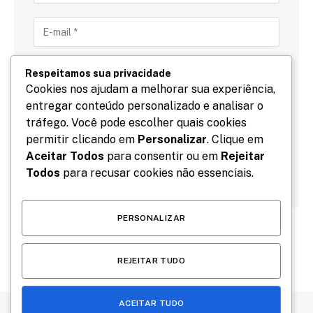
Respeitamos sua privacidade
Cookies nos ajudam a melhorar sua experiência,
entregar conteúdo personalizado e analisar o
Salve meu nome, email e site neste navegador para
tráfego. Você pode escolher quais cookies
a próxima vez que eu comentar.
permitir clicando em
Personalizar
. Clique em
Aceitar Todos
para consentir ou em
Rejeitar
Todos
para recusar cookies não essenciais.
PERSONALIZAR
REJEITAR TUDO
ACEITAR TUDO