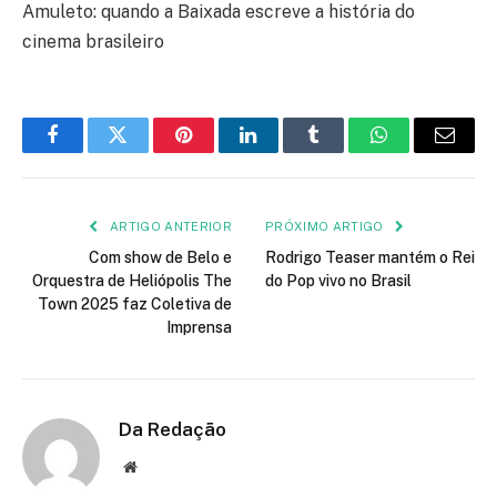
Amuleto: quando a Baixada escreve a história do
cinema brasileiro
Facebook
Twitter
Pinterest
LinkedIn
Tumblr
WhatsApp
E-
mail
ARTIGO ANTERIOR
PRÓXIMO ARTIGO
Com show de Belo e
Rodrigo Teaser mantém o Rei
Orquestra de Heliópolis The
do Pop vivo no Brasil
Town 2025 faz Coletiva de
Imprensa
Da Redação
Site