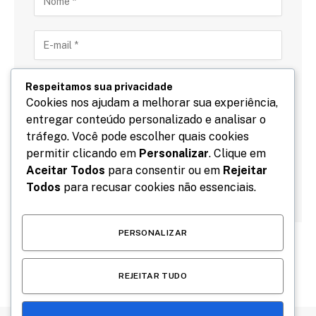
Respeitamos sua privacidade
Cookies nos ajudam a melhorar sua experiência,
entregar conteúdo personalizado e analisar o
Salve meu nome, email e site neste navegador para
tráfego. Você pode escolher quais cookies
a próxima vez que eu comentar.
permitir clicando em
Personalizar
. Clique em
Aceitar Todos
para consentir ou em
Rejeitar
Todos
para recusar cookies não essenciais.
PERSONALIZAR
REJEITAR TUDO