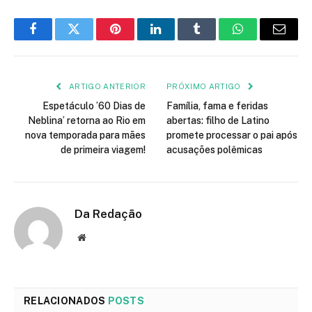
Facebook
Twitter
Pinterest
LinkedIn
Tumblr
WhatsApp
E-
mail
ARTIGO ANTERIOR
PRÓXIMO ARTIGO
Espetáculo ’60 Dias de
Família, fama e feridas
Neblina’ retorna ao Rio em
abertas: filho de Latino
nova temporada para mães
promete processar o pai após
de primeira viagem!
acusações polêmicas
Da Redação
Site
RELACIONADOS
POSTS