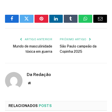
Facebook
Twitter
Pinterest
LinkedIn
Tumblr
WhatsApp
E-
mail
ARTIGO ANTERIOR
PRÓXIMO ARTIGO
Mundo de masculinidade
São Paulo campeão da
tóxica em guerra
Copinha 2025
Da Redação
Site
RELACIONADOS
POSTS