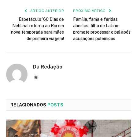
ARTIGO ANTERIOR
PRÓXIMO ARTIGO
Espetáculo ’60 Dias de
Família, fama e feridas
Neblina’ retorna ao Rio em
abertas: filho de Latino
nova temporada para mães
promete processar o pai após
de primeira viagem!
acusações polêmicas
Da Redação
Site
RELACIONADOS
POSTS