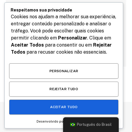
Respeitamos sua privacidade
Cookies nos ajudam a melhorar sua experiência,
entregar conteúdo personalizado e analisar o
Salve meu nome, email e site neste navegador para
tráfego. Você pode escolher quais cookies
a próxima vez que eu comentar.
permitir clicando em
Personalizar
. Clique em
Aceitar Todos
para consentir ou em
Rejeitar
Todos
para recusar cookies não essenciais.
PERSONALIZAR
REJEITAR TUDO
ACEITAR TUDO
Desenvolvido por
Português do Brasil