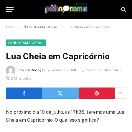
»
»
Casa
PÀHNORAMA GERAL
Lua Cheia em Capricórnio
PÀHNORAMA GERAL
Lua Cheia em Capricórnio
Por
Da Redação
janeiro 1, 2024
Nenhum comentário
2 Mins lidos
No próximo dia 10 de julho, às 17h36, teremos uma Lua
Cheia em Capricórnio. O que isso significa?