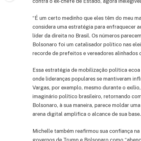
contra o ex-chefe de Estado, agora inelegível
“É um certo medinho que eles têm do meu mar
considera uma estratégia para enfraquecer 
líder da direita no Brasil. Os números parec
Bolsonaro foi um catalisador político nas el
recorde de prefeitos e vereadores alinhados 
Essa estratégia de mobilização política ecoa 
onde lideranças populares se mantiveram inf
Vargas, por exemplo, mesmo durante o exílio
imaginário político brasileiro, retornando co
Bolsonaro, à sua maneira, parece moldar uma 
arena digital amplifica o alcance de sua base.
Michelle também reafirmou sua confiança na j
governos de Trump e Bolsonaro como “abenço