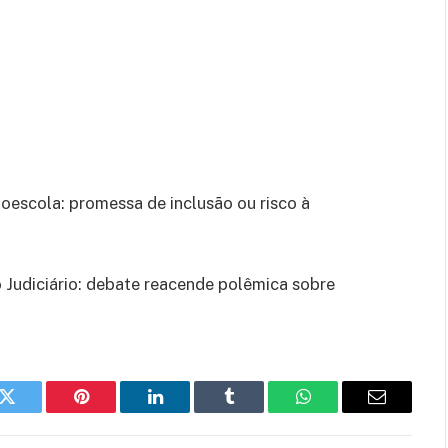
toescola: promessa de inclusão ou risco à
 Judiciário: debate reacende polêmica sobre
k
Twitter
Pinterest
LinkedIn
Tumblr
WhatsApp
E-
mail