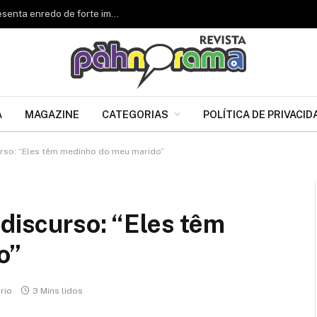
Renascer de Jacarepaguá celebra 34 anos e apresenta enredo de forte impacto para o Carnaval 2027
A
MAGAZINE
CATEGORIAS
POLÍTICA DE PRIVACID
urso: “Eles têm medinho do meu marido”
 discurso: “Eles têm
o”
rio
3 Mins lidos