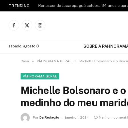
TRENDING
Facebook
X
Instagram
(Twitter)
SOBRE A PÀHNORAM
sábado, agosto 8
»
»
Casa
PÀHNORAMA GERAL
Michelle Bolsonaro e o disc
PÀHNORAMA GERAL
Michelle Bolsonaro e o
medinho do meu marid
Por
Da Redação
janeiro 1, 2024
Nenhum comentá