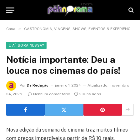
»
Casa
GASTRONOMIA, VIAGENS, SHOWS, EVENTOS & EXPERIÊNCIAS
E AÍ, BORA NESSA?
Notícia importante: Deu a
louca nos cinemas do país!
Por
Da Redação
janeiro 1, 2024
Atualizado:
novembro
24, 2025
Nenhum comentário
2 Mins lidos
Nova edição da semana do cinema traz muitos filmes
com preços imperdíveis a partir de R$ 10 reais.