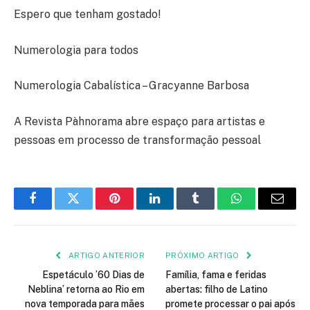
Espero que tenham gostado!
Numerologia para todos
Numerologia Cabalística – Gracyanne Barbosa
A Revista Pàhnorama abre espaço para artistas e
pessoas em processo de transformação pessoal
Facebook
Twitter
Pinterest
LinkedIn
Tumblr
WhatsApp
E-
mail
ARTIGO ANTERIOR
PRÓXIMO ARTIGO
Espetáculo ’60 Dias de
Família, fama e feridas
Neblina’ retorna ao Rio em
abertas: filho de Latino
nova temporada para mães
promete processar o pai após