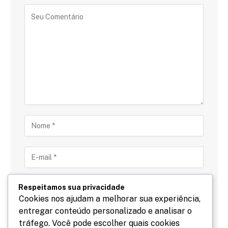
Respeitamos sua privacidade
Cookies nos ajudam a melhorar sua experiência,
entregar conteúdo personalizado e analisar o
Salve meu nome, email e site neste navegador para
tráfego. Você pode escolher quais cookies
a próxima vez que eu comentar.