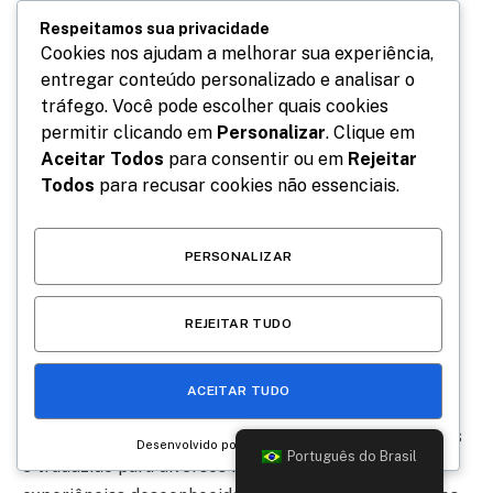
produção de Bruna Dornellas e Wesley Telles, a
Respeitamos sua privacidade
Cookies nos ajudam a melhorar sua experiência,
temporada se estende até 25 de fevereiro, com
entregar conteúdo personalizado e analisar o
apresentações de sexta a domingo, sempre às 20
tráfego. Você pode escolher quais cookies
horas.
permitir clicando em
Personalizar
. Clique em
Aceitar Todos
para consentir ou em
Rejeitar
Na estreia, ingressos esgotados e uma plateia
Todos
para recusar cookies não essenciais.
diversificada, repleta de mães, casais e gestantes,
testemunharam o sucesso do espetáculo no Teatro
PERSONALIZAR
Gláucio Gil.
Juliana Didone, conectada com a narrativa após se
REJEITAR TUDO
tornar mãe, encontrou no livro de Rafaela Carvalho a
inspiração para retratar os desafios e a beleza da
ACEITAR TUDO
jornada da maternidade. ’60 Dias de Neblina’, um
sucesso literário com mais de 200 mil cópias vendidas
Desenvolvido por
Português do Brasil
e traduzido para diversos idiomas, mergulha nas