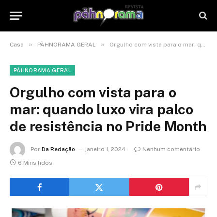
»
»
Casa
PÀHNORAMA GERAL
Orgulho com vista para o mar: quando luxo vira palco de resistência no Pride Month
PÀHNORAMA GERAL
Orgulho com vista para o
mar: quando luxo vira palco
de resistência no Pride Month
Por
Da Redação
janeiro 1, 2024
Nenhum comentário
6 Mins lidos