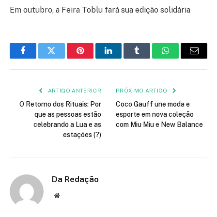
Em outubro, a Feira Toblu fará sua edição solidária
Facebook
Twitter
Pinterest
LinkedIn
Tumblr
WhatsApp
E-
mail
ARTIGO ANTERIOR
PRÓXIMO ARTIGO
O Retorno dos Rituais: Por
Coco Gauff une moda e
que as pessoas estão
esporte em nova coleção
celebrando a Lua e as
com Miu Miu e New Balance
estações (?)
Da Redação
Site