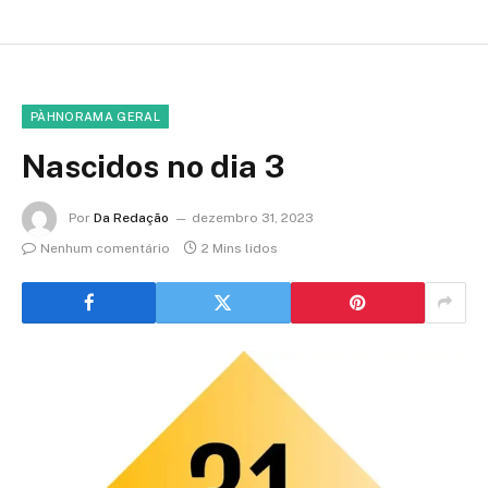
PÀHNORAMA GERAL
Nascidos no dia 3
Por
Da Redação
dezembro 31, 2023
Nenhum comentário
2 Mins lidos