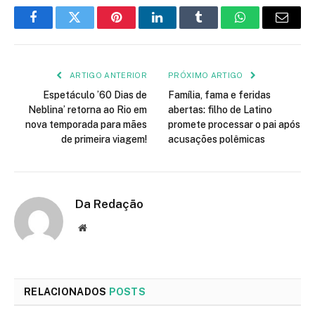
Facebook
Twitter
Pinterest
LinkedIn
Tumblr
WhatsApp
E-
mail
ARTIGO ANTERIOR
PRÓXIMO ARTIGO
Espetáculo ’60 Dias de
Família, fama e feridas
Neblina’ retorna ao Rio em
abertas: filho de Latino
nova temporada para mães
promete processar o pai após
de primeira viagem!
acusações polêmicas
Da Redação
Site
RELACIONADOS
POSTS