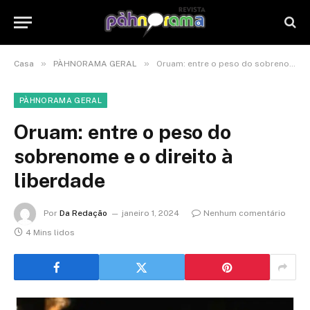
»
»
Casa
PÀHNORAMA GERAL
Oruam: entre o peso do sobrenome e o direito à liberdade
PÀHNORAMA GERAL
Oruam: entre o peso do
sobrenome e o direito à
liberdade
Por
Da Redação
janeiro 1, 2024
Nenhum comentário
4 Mins lidos