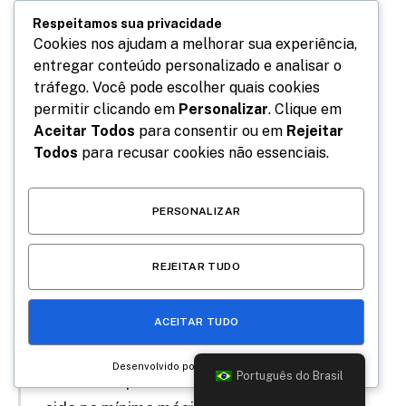
reveladora, deliciosa e bem-humorada de 60 dias de
Respeitamos sua privacidade
Cookies nos ajudam a melhorar sua experiência,
neblina”, declara Beth Goulart.
entregar conteúdo personalizado e analisar o
tráfego. Você pode escolher quais cookies
“O “60 dias de neblina”, além de ter sido
permitir clicando em
Personalizar
. Clique em
Aceitar Todos
para consentir ou em
Rejeitar
meu primeiro livro publicado, ele foi escrito
Todos
para recusar cookies não essenciais.
em um momento de muita e imensa
vulnerabilidade, que é o processo de
PERSONALIZAR
nascimento de uma mãe desse novo papel,
desse novo amor, das novas abdicações,
REJEITAR TUDO
das novas demandas, e tudo que isso
implica na vida de alguém. E ver essa
ACEITAR TUDO
transformação retratada no palco, com o
empenho e o talento de toda equipe, e o
Desenvolvido por
Português do Brasil
resultado que está assim, fenomenal, tem