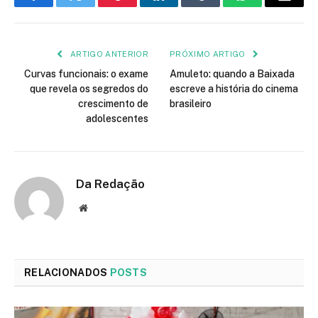
Facebook
Twitter
Pinterest
LinkedIn
Tumblr
WhatsApp
E-
mail
ARTIGO ANTERIOR
PRÓXIMO ARTIGO
Curvas funcionais: o exame
Amuleto: quando a Baixada
que revela os segredos do
escreve a história do cinema
crescimento de
brasileiro
adolescentes
Da Redação
Site
RELACIONADOS
POSTS