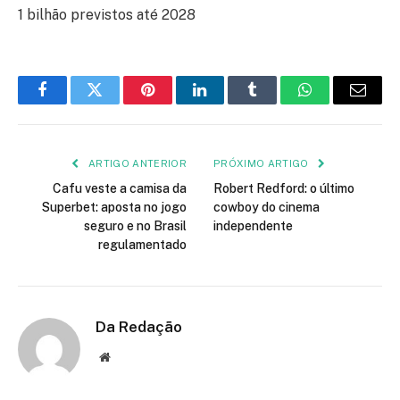
1 bilhão previstos até 2028
Facebook
Twitter
Pinterest
LinkedIn
Tumblr
WhatsApp
E-
mail
ARTIGO ANTERIOR
PRÓXIMO ARTIGO
Cafu veste a camisa da
Robert Redford: o último
Superbet: aposta no jogo
cowboy do cinema
seguro e no Brasil
independente
regulamentado
Da Redação
Site