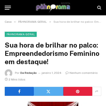
»
»
Casa
PÀHNORAMA GERAL
Sua hora de brilhar no palco: Empreendedorismo Feminino em destaque!
PÀHNORAMA GERAL
Sua hora de brilhar no palco:
Empreendedorismo Feminino
em destaque!
Por
Da Redação
janeiro 1, 2024
Nenhum comentário
2 Mins lidos