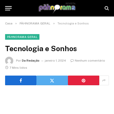
»
»
Casa
PÀHNORAMA GERAL
Tecnologia e Sonhos
PÀHNORAMA GERAL
Tecnologia e Sonhos
Por
Da Redação
janeiro 1, 2024
Nenhum comentário
7 Mins lidos