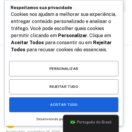
Respeitamos sua privacidade
Cookies nos ajudam a melhorar sua experiência,
entregar conteúdo personalizado e analisar o
tráfego. Você pode escolher quais cookies
permitir clicando em
Personalizar
. Clique em
Aceitar Todos
para consentir ou em
Rejeitar
Todos
para recusar cookies não essenciais.
E AÍ, BORA NESSA?
PERSONALIZAR
Espetáculo ’60 Dias de
Neblina’ retorna ao Rio em
REJEITAR TUDO
nova temporada para mães
ACEITAR TUDO
de primeira viagem!
Desenvolvido por
Português do Brasil
Por
Da Redação
dezembro 31, 2023
Atualizado:
novembro 14, 2025
Nenhum comentário