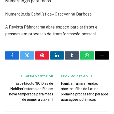
Numerologia para todos
Numerologia Cabalística – Gracyanne Barbosa
A Revista Pàhnorama abre espaço para artistas e
pessoas em processo de transformação pessoal
Facebook
Twitter
Pinterest
LinkedIn
Tumblr
WhatsApp
E-
mail
ARTIGO ANTERIOR
PRÓXIMO ARTIGO
Espetáculo ’60 Dias de
Família, fama e feridas
Neblina’ retorna ao Rio em
abertas: filho de Latino
nova temporada para mães
promete processar o pai após
de primeira viagem!
acusações polêmicas