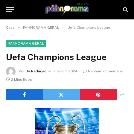
»
»
Casa
PÀHNORAMA GERAL
Uefa Champions League
PÀHNORAMA GERAL
Uefa Champions League
Por
Da Redação
janeiro 1, 2024
Nenhum comentário
2 Mins lidos