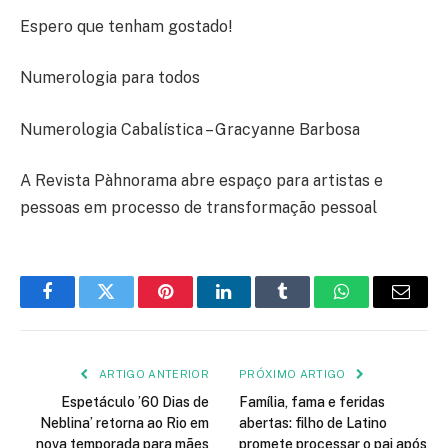
Espero que tenham gostado!
Numerologia para todos
Numerologia Cabalística – Gracyanne Barbosa
A Revista Pàhnorama abre espaço para artistas e
pessoas em processo de transformação pessoal
Facebook
Twitter
Pinterest
LinkedIn
Tumblr
WhatsApp
E-
mail
ARTIGO ANTERIOR
PRÓXIMO ARTIGO
Espetáculo ’60 Dias de
Família, fama e feridas
Neblina’ retorna ao Rio em
abertas: filho de Latino
nova temporada para mães
promete processar o pai após