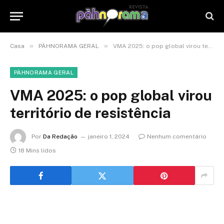
»
»
Casa
PÀHNORAMA GERAL
VMA 2025: o pop global virou território de resistência
PÀHNORAMA GERAL
VMA 2025: o pop global virou
território de resistência
Por
Da Redação
janeiro 1, 2024
Nenhum comentário
18 Mins lidos