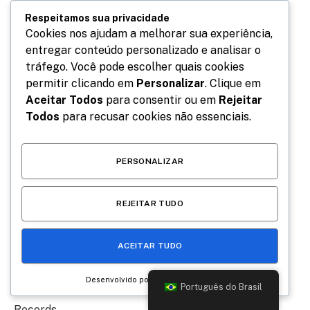
Records
Respeitamos sua privacidade
Cookies nos ajudam a melhorar sua experiência,
Charli xcx – “Guess featuring Billie Eilish” – Atlantic
entregar conteúdo personalizado e analisar o
Records
tráfego. Você pode escolher quais cookies
permitir clicando em
Personalizar
. Clique em
Kendrick Lamar – “Not Like Us” – pgLang/Interscope
Aceitar Todos
para consentir ou em
Rejeitar
Records
Todos
para recusar cookies não essenciais.
Lady Gaga – “Abracadabra” – Interscope Records
PERSONALIZAR
ROSÉ & Bruno Mars – “APT.” – Atlantic Records
REJEITAR TUDO
Sabrina Carpenter – “Manchild” – Island
ACEITAR TUDO
MELHOR DIREÇÃO DE ARTE
Desenvolvido por
Português do Brasil
Charli xcx – “Guess featuring Billie Eilish” – Atlantic
Records