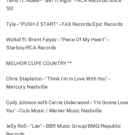
Tems ft. Asake – “Get It Right” – RCA Records/Since
’93
Tyla – “PUSH 2 START” – FAX Records/Epic Records
Wizkid ft. Brent Faiyaz – “Piece Of My Heart” –
Starboy/RCA Records
MELHOR CLIPE COUNTRY **
Chris Stapleton – “Think I’m In Love With You” –
Mercury Nashville
Cody Johnson with Carrie Underwood – “I’m Gonna Love
You” – CoJo Music / Warner Music Nashville
Jelly Roll – “Liar” – BBR Music Group/BMG/Republic
Records