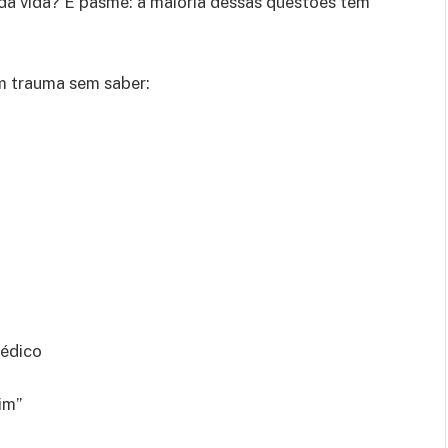
 da vida? E pasme: a maioria dessas questões tem
m trauma sem saber:
médico
im”