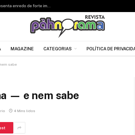
Renascer de Jacarepaguá celebra 34 anos e apresenta enredo de forte impacto para o Carnaval 2027
A
MAGAZINE
CATEGORIAS
POLÍTICA DE PRIVACID
 nem sabe
ma — e nem sabe
rio
4 Mins lidos
est