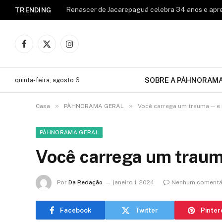
TRENDING
Facebook
X
Instagram
(Twitter)
SOBRE A PÀHNORAM
quinta-feira, agosto 6
»
»
Casa
PÀHNORAMA GERAL
Você carrega um trauma — e
PÀHNORAMA GERAL
Você carrega um trau
Por
Da Redação
janeiro 1, 2024
Nenhum comentá
Facebook
Twitter
Pinter