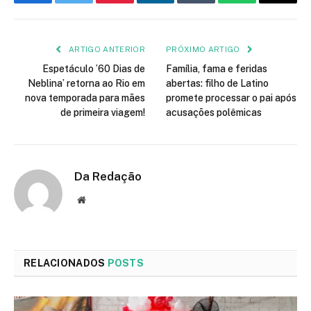
Facebook
Twitter
Pinterest
LinkedIn
Tumblr
WhatsApp
E-
mail
ARTIGO ANTERIOR
PRÓXIMO ARTIGO
Espetáculo ’60 Dias de
Família, fama e feridas
Neblina’ retorna ao Rio em
abertas: filho de Latino
nova temporada para mães
promete processar o pai após
de primeira viagem!
acusações polêmicas
Da Redação
Site
RELACIONADOS
POSTS