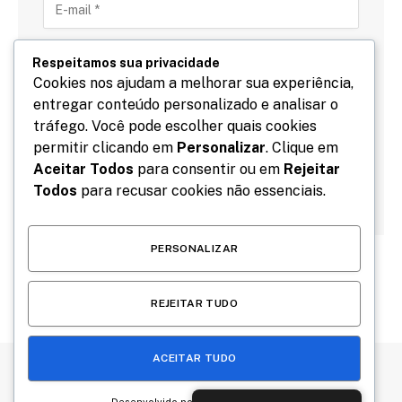
Respeitamos sua privacidade
Cookies nos ajudam a melhorar sua experiência,
entregar conteúdo personalizado e analisar o
Salve meu nome, email e site neste navegador para
tráfego. Você pode escolher quais cookies
a próxima vez que eu comentar.
permitir clicando em
Personalizar
. Clique em
Aceitar Todos
para consentir ou em
Rejeitar
Todos
para recusar cookies não essenciais.
PERSONALIZAR
REJEITAR TUDO
ACEITAR TUDO