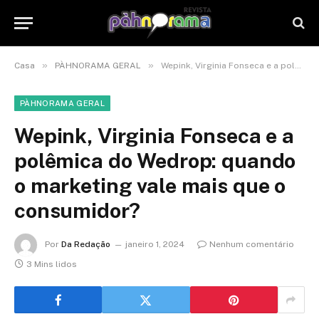
»
»
Casa
PÀHNORAMA GERAL
Wepink, Virginia Fonseca e a polêmica do Wedrop: quando o marketing vale mais que o consumidor?
PÀHNORAMA GERAL
Wepink, Virginia Fonseca e a
polêmica do Wedrop: quando
o marketing vale mais que o
consumidor?
Por
Da Redação
janeiro 1, 2024
Nenhum comentário
3 Mins lidos