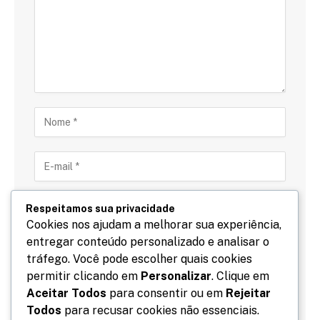
Respeitamos sua privacidade
Cookies nos ajudam a melhorar sua experiência,
entregar conteúdo personalizado e analisar o
Salve meu nome, email e site neste navegador para
tráfego. Você pode escolher quais cookies
a próxima vez que eu comentar.
permitir clicando em
Personalizar
. Clique em
Aceitar Todos
para consentir ou em
Rejeitar
Todos
para recusar cookies não essenciais.