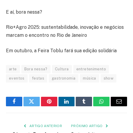
E aí, bora nessa?
Rio+Agro 2025: sustentabilidade, inovação e negócios
marcam o encontro no Rio de Janeiro
Em outubro, a Feira Toblu fará sua edição solidária
arte
Bora nessa?
Cultura
entretenimento
eventos
festas
gastronomia
música
show
Facebook
Twitter
Pinterest
LinkedIn
Tumblr
WhatsApp
E-
mail
ARTIGO ANTERIOR
PRÓXIMO ARTIGO