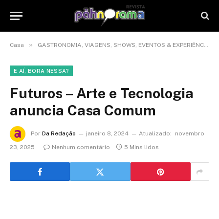
»
Casa
GASTRONOMIA, VIAGENS, SHOWS, EVENTOS & EXPERIÊNCIAS
E AÍ, BORA NESSA?
Futuros – Arte e Tecnologia
anuncia Casa Comum
Por
Da Redação
janeiro 8, 2024
Atualizado:
novembro
23, 2025
Nenhum comentário
5 Mins lidos