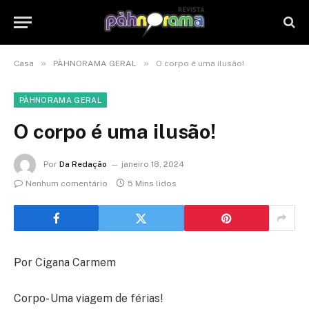
»
»
Casa
PÀHNORAMA GERAL
O corpo é uma ilusão!
PÀHNORAMA GERAL
O corpo é uma ilusão!
Por
Da Redação
janeiro 18, 2024
Nenhum comentário
5 Mins lidos
Por Cigana Carmem
Corpo- Uma viagem de férias!