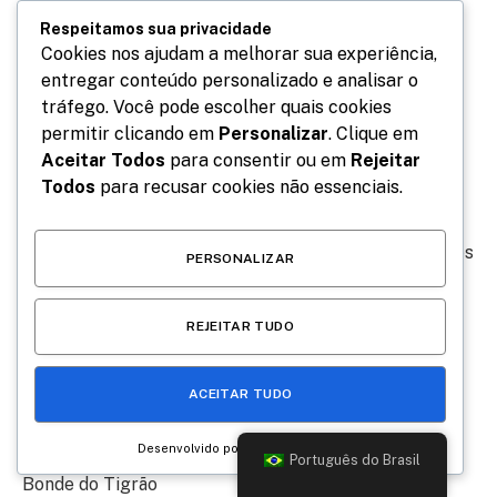
“line-up” completo para sua edição de 2024, que
Respeitamos sua privacidade
acontecerá em dois finais de semana, nos dias 09 e 10,
Cookies nos ajudam a melhorar sua experiência,
16 e 17 de novembro, na Região Serrana do Rio de
entregar conteúdo personalizado e analisar o
Janeiro. O evento promete unir música, arte, diversão,
tráfego. Você pode escolher quais cookies
permitir clicando em
Personalizar
. Clique em
estilo, gastronomia e sustentabilidade em meio à
Aceitar Todos
para consentir ou em
Rejeitar
natureza, no Parque Municipal Prefeito Paulo Rattes,
Todos
para recusar cookies não essenciais.
em Itaipava, Petrópolis.
Grandes nomes da música brasileira estão confirmados
PERSONALIZAR
para animar os diversos palcos do evento. A lista dos
artistas que participarão inclui:
REJEITAR TUDO
Planet Hemp
ACEITAR TUDO
Céu (com Baile Reggae)
Desenvolvido por
Português do Brasil
Bonde do Tigrão