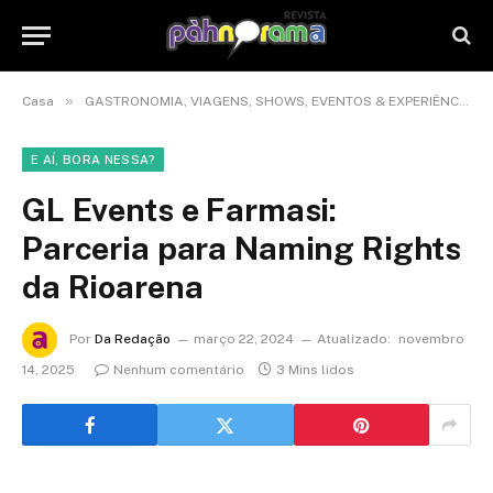
»
Casa
GASTRONOMIA, VIAGENS, SHOWS, EVENTOS & EXPERIÊNCIAS
E AÍ, BORA NESSA?
GL Events e Farmasi:
Parceria para Naming Rights
da Rioarena
Por
Da Redação
março 22, 2024
Atualizado:
novembro
14, 2025
Nenhum comentário
3 Mins lidos