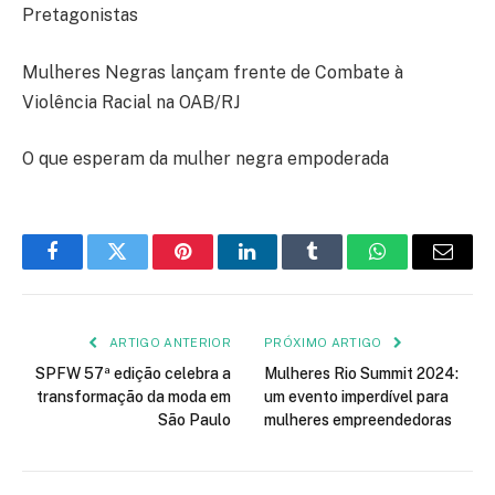
Pretagonistas
Mulheres Negras lançam frente de Combate à
Violência Racial na OAB/RJ
O que esperam da mulher negra empoderada
Facebook
Twitter
Pinterest
LinkedIn
Tumblr
WhatsApp
E-
mail
ARTIGO ANTERIOR
PRÓXIMO ARTIGO
SPFW 57ª edição celebra a
Mulheres Rio Summit 2024:
transformação da moda em
um evento imperdível para
São Paulo
mulheres empreendedoras