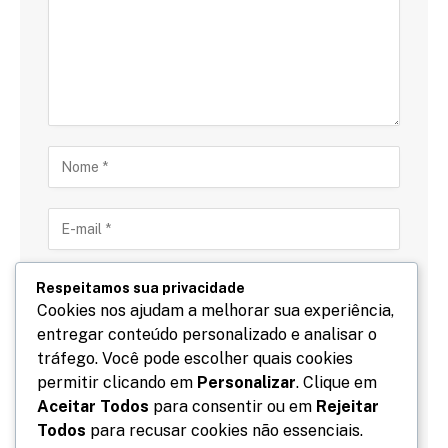
Respeitamos sua privacidade
Cookies nos ajudam a melhorar sua experiência,
entregar conteúdo personalizado e analisar o
Salve meu nome, email e site neste navegador para
tráfego. Você pode escolher quais cookies
a próxima vez que eu comentar.
permitir clicando em
Personalizar
. Clique em
Aceitar Todos
para consentir ou em
Rejeitar
Todos
para recusar cookies não essenciais.