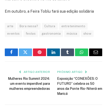
Em outubro, a Feira Toblu fará sua edição solidária
arte
Bora nessa?
Cultura
entretenimento
eventos
festas
gastronomia
música
show
Facebook
Twitter
Pinterest
LinkedIn
Tumblr
WhatsApp
E-
mail
ARTIGO ANTERIOR
PRÓXIMO ARTIGO
Mulheres Rio Summit 2024:
Exposição “CONEXÕES: O
um evento imperdível para
FUTURO” celebra os 50
mulheres empreendedoras
anos da Ponte Rio-Niterói em
Maricá