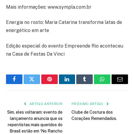
Mais informações: www.sympla.com.br
Energia no rosto: Maria Catarina transforma latas de
energético em arte
Edição especial do evento Empreende Rio aconteceu
na Casa de Festas Da Vinci
Facebook
Twitter
Pinterest
LinkedIn
Tumblr
WhatsApp
E-
mail
ARTIGO ANTERIOR
PRÓXIMO ARTIGO
Sim, eles voltaram: evento de
Clube de Costura dos
lançamento anuncia que os
Corações Remendados.
repentistas mais queridos do
Brasil estão em ‘No Rancho