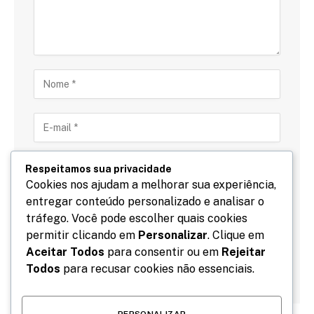
Respeitamos sua privacidade
Cookies nos ajudam a melhorar sua experiência,
entregar conteúdo personalizado e analisar o
Salve meu nome, email e site neste navegador para
tráfego. Você pode escolher quais cookies
a próxima vez que eu comentar.
permitir clicando em
Personalizar
. Clique em
Aceitar Todos
para consentir ou em
Rejeitar
Todos
para recusar cookies não essenciais.