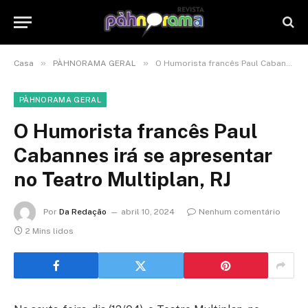
»
»
Casa
PÀHNORAMA GERAL
O Humorista francês Paul Cabannes irá se apresentar no Teatro Multiplan, RJ
PÀHNORAMA GERAL
O Humorista francês Paul
Cabannes irá se apresentar
no Teatro Multiplan, RJ
Por
Da Redação
abril 10, 2024
Nenhum comentário
2 Mins lidos