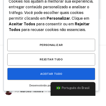
Cookies nos ajudam a melhorar sua experiência,
entregar conteúdo personalizado e analisar o
tráfego. Você pode escolher quais cookies
permitir clicando em
Personalizar
. Clique em
Aceitar Todos
para consentir ou em
Rejeitar
Todos
para recusar cookies não essenciais.
PERSONALIZAR
REJEITAR TUDO
CRÔNICAS DE UM CIDADÃO APRENDIZ
Eu e os presentes do Dia das
ACEITAR TUDO
Mães
Desenvolvido por
Português do Brasil
Por
Marcelo Teixeira
maio 6, 2024
Atualizado:
novembro 14, 2025
Nenhum comentário
4 Mins lidos