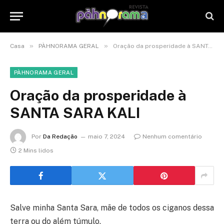
»
»
Casa
PÀHNORAMA GERAL
Oração da prosperidade à SANTA SARA KALI
PÀHNORAMA GERAL
Oração da prosperidade à
SANTA SARA KALI
Por
Da Redação
maio 7, 2024
Nenhum comentário
2 Mins lidos
Salve minha Santa Sara, mãe de todos os ciganos dessa
terra ou do além túmulo.