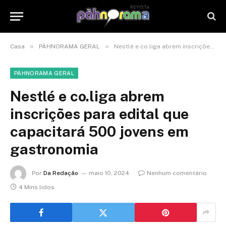
»
»
Casa
PÀHNORAMA GERAL
Nestlé e co.liga abrem inscrições para edital que capacitará 500 jovens em gastronomia
PÀHNORAMA GERAL
Nestlé e co.liga abrem
inscrições para edital que
capacitará 500 jovens em
gastronomia
Por
Da Redação
maio 10, 2024
Nenhum comentário
4 Mins lidos