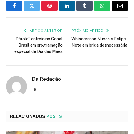
Facebook
Twitter
Pinterest
LinkedIn
Tumblr
WhatsApp
E-
mail
ARTIGO ANTERIOR
PRÓXIMO ARTIGO
“Pérola” estreia no Canal
Whindersson Nunes e Felipe
Brasil em programação
Neto em briga desnecessária
especial de Dia das Mães
Da Redação
Site
RELACIONADOS
POSTS