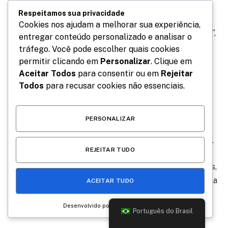
outro plano. Precisei ficar longe da internet e me
Respeitamos sua privacidade
tratar. Mas já vou voltar e quero contar/compartilhar
Cookies nos ajudam a melhorar sua experiência,
tudo com vocês. Vocês que sempre estiveram comigo”,
entregar conteúdo personalizado e analisar o
publicou Maya em abril.
tráfego. Você pode escolher quais cookies
permitir clicando em
Personalizar
. Clique em
Reprodução/instagram
Aceitar Todos
para consentir ou em
Rejeitar
Todos
para recusar cookies não essenciais.
No dia 2 de maio, a influencer revelou seu novo nome
na certidão de nascimento, onde já constava o sexo
PERSONALIZAR
feminino. Seu perfil do Instagram também foi
atualizado, refletindo a mudança de nome e pronomes.
REJEITAR TUDO
Hoje, Maya Mazzafera fez seu retorno às redes sociais,
compartilhando suas primeiras fotos pós transição. Ela
ACEITAR TUDO
está recebendo apoio e carinho de amigos e
Desenvolvido por
seguidores, marcando um novo capítulo em sua vida.
Português do Brasil