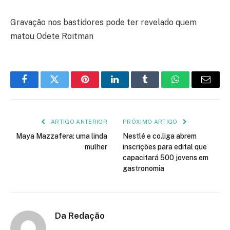
Gravação nos bastidores pode ter revelado quem
matou Odete Roitman
Facebook
Twitter
Pinterest
LinkedIn
Tumblr
WhatsApp
E-
mail
ARTIGO ANTERIOR
PRÓXIMO ARTIGO
Maya Mazzafera: uma linda
Nestlé e co.liga abrem
mulher
inscrições para edital que
capacitará 500 jovens em
gastronomia
Da Redação