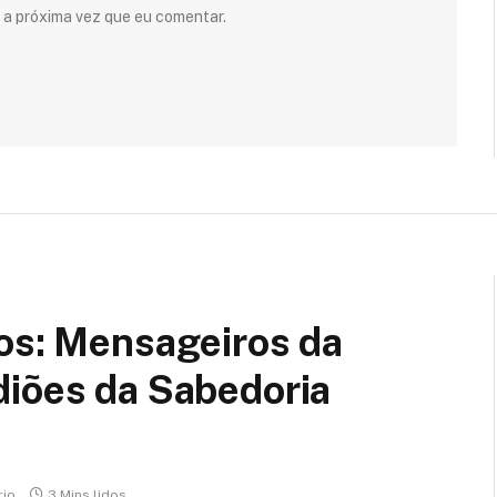
 a próxima vez que eu comentar.
hos: Mensageiros da
diões da Sabedoria
io
3 Mins lidos