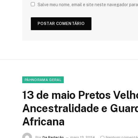
Salve meu nome, email e site neste navegador para
PÀHNORAMA GERAL
13 de maio Pretos Vel
Ancestralidade e Guar
Africana
Por
Da Redação
maio 13, 2024
Nenhum comentár