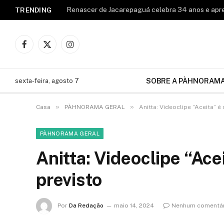
TRENDING
Facebook
X
Instagram
(Twitter)
SOBRE A PÀHNORAM
sexta-feira, agosto 7
»
»
Casa
PÀHNORAMA GERAL
Anitta: Videoclipe “Aceita” é
PÀHNORAMA GERAL
Anitta: Videoclipe “Ace
previsto
Por
Da Redação
maio 14, 2024
Nenhum comentár