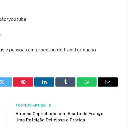
ução/youtube
a
tas e pessoas em processo de transformação
k
Twitter
Pinterest
LinkedIn
Tumblr
WhatsApp
E-
mail
PRÓXIMO ARTIGO
Almoço Caprichado com Risoto de Frango:
Uma Refeição Deliciosa e Prática