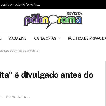
Renascer de Jacarepaguá celebra 34 anos e apresenta enredo de forte impacto para o Carnaval 2027
A
MAGAZINE
CATEGORIAS
POLÍTICA DE PRIVACID
 divulgado antes do previsto
ita” é divulgado antes do
io
1 Min de leitura