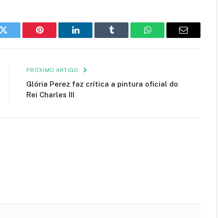
k
Twitter
Pinterest
LinkedIn
Tumblr
WhatsApp
E-
mail
PRÓXIMO ARTIGO
Glória Perez faz crítica a pintura oficial do
Rei Charles III