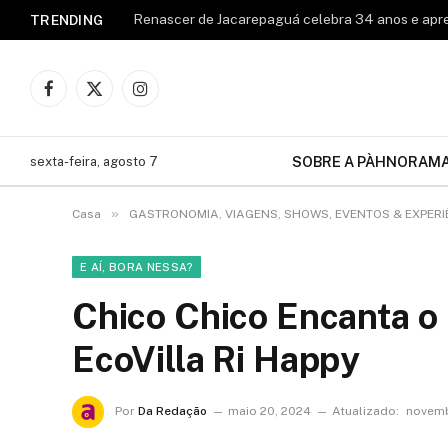
TRENDING
Facebook
X
Instagram
(Twitter)
SOBRE A PÀHNORAM
sexta-feira, agosto 7
»
Casa
GASTRONOMIA, VIAGENS, SHOWS, EVENTOS & EXPERI
E AÍ, BORA NESSA?
Chico Chico Encanta o
EcoVilla Ri Happy
Por
Da Redação
maio 20, 2024
Atualizado:
novemb