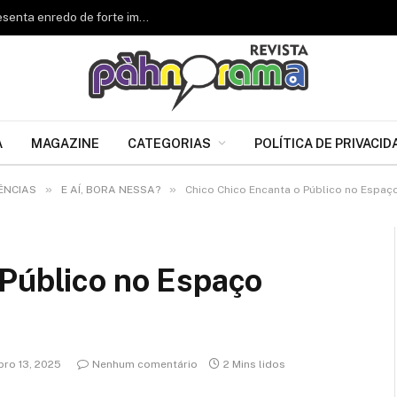
Renascer de Jacarepaguá celebra 34 anos e apresenta enredo de forte impacto para o Carnaval 2027
A
MAGAZINE
CATEGORIAS
POLÍTICA DE PRIVACID
»
»
ÊNCIAS
E AÍ, BORA NESSA?
Chico Chico Encanta o Público no Espaço
 Público no Espaço
ro 13, 2025
Nenhum comentário
2 Mins lidos