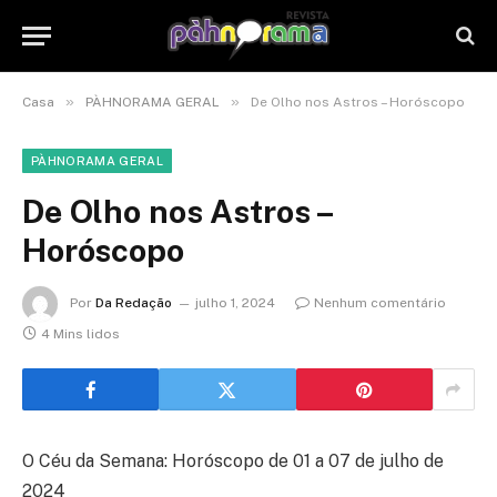
»
»
Casa
PÀHNORAMA GERAL
De Olho nos Astros – Horóscopo
PÀHNORAMA GERAL
De Olho nos Astros –
Horóscopo
Por
Da Redação
julho 1, 2024
Nenhum comentário
4 Mins lidos
O Céu da Semana: Horóscopo de 01 a 07 de julho de
2024