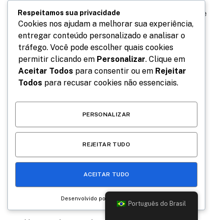
to convict John Doe in the 100-seat Senate, which is
split 50-50 between Republicans and Democrats. The
Respeitamos sua privacidade
Cookies nos ajudam a melhorar sua experiência,
contrast in these stories help to highlight what we’ve
entregar conteúdo personalizado e analisar o
learned:
tráfego. Você pode escolher quais cookies
permitir clicando em
Personalizar
. Clique em
Light comes from all sorts of randomness void.
Aceitar Todos
para consentir ou em
Rejeitar
Todos
para recusar cookies não essenciais.
It’s a blessing, but also a terrible defect
sensational.
Smart phones are a
massive
energy drain.
PERSONALIZAR
Buy
SmartMag
for your successful site.
REJEITAR TUDO
The more lightweight you keep an idea,
the quicker it
gets executed
and the faster you get a feel for
ACEITAR TUDO
whether or not you should continue down the same
road.
Desenvolvido por
Português do Brasil