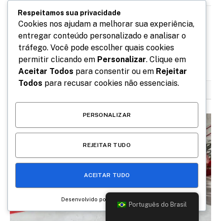
Respeitamos sua privacidade
Cookies nos ajudam a melhorar sua experiência,
Da Redação
entregar conteúdo personalizado e analisar o
Site
tráfego. Você pode escolher quais cookies
permitir clicando em
Personalizar
. Clique em
Aceitar Todos
para consentir ou em
Rejeitar
Todos
para recusar cookies não essenciais.
RELACIONADOS
POSTS
PERSONALIZAR
REJEITAR TUDO
ACEITAR TUDO
Desenvolvido por
Português do Brasil