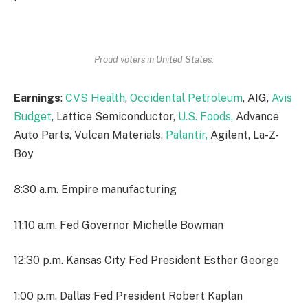
Proud voters in United States.
Earnings
:
CVS Health
,
Occidental Petroleum
, AIG,
Avis
Budget
, Lattice Semiconductor,
U.S. Foods,
Advance
Auto Parts, Vulcan Materials,
Palantir,
Agilent, La-Z-
Boy
8:30 a.m. Empire manufacturing
11:10 a.m. Fed Governor Michelle Bowman
12:30 p.m. Kansas City Fed President Esther George
1:00 p.m. Dallas Fed President Robert Kaplan