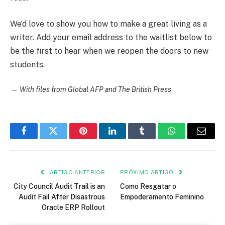
We’d love to show you how to make a great living as a
writer. Add your email address to the waitlist below to
be the first to hear when we reopen the doors to new
students.
—
With files from Global AFP and The British Press
Facebook
Twitter
Pinterest
LinkedIn
Tumblr
WhatsApp
E-
mail
ARTIGO ANTERIOR
PRÓXIMO ARTIGO
City Council Audit Trail is an
Como Resgatar o
Audit Fail After Disastrous
Empoderamento Feminino
Oracle ERP Rollout