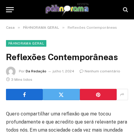
»
»
Casa
PÀHNORAMA GERAL
Reflexões Contemporâneas
PÀHNORAMA GERAL
Reflexões Contemporâneas
Por
Da Redação
julho 1, 2024
Nenhum comentário
3 Mins lidos
Quero compartilhar uma reflexão que me tocou
profundamente e que acredito que será relevante para
todos nós. Em uma sociedade cada vez mais inundada