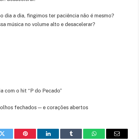
so dia a dia, fingimos ter paciência não é mesmo?
ssa música no volume alto e desacelerar?
a com o hit “P do Pecado”
 olhos fechados — e corações abertos
k
Twitter
Pinterest
LinkedIn
Tumblr
WhatsApp
E-