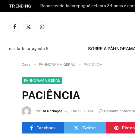
TRENDING
Facebook
X
Instagram
(Twitter)
SOBRE A PÀHNORAM
quinta-feira, agosto 6
»
»
Casa
PÀHNORAMA GERAL
PACIÊNCIA
PÀHNORAMA GERAL
PACIÊNCIA
Por
Da Redação
julho 22, 2024
Nenhum comentá
Facebook
Twitter
Pinter