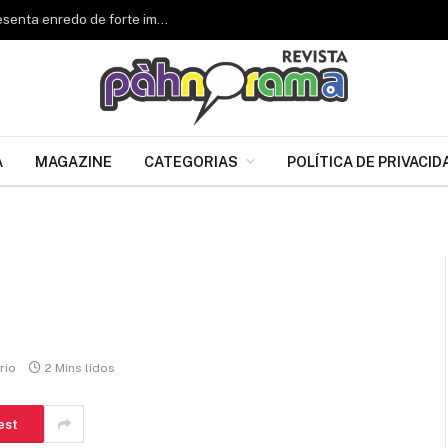
Renascer de Jacarepaguá celebra 34 anos e apresenta enredo de forte impacto para o Carnaval 2027
A
MAGAZINE
CATEGORIAS
POLÍTICA DE PRIVACID
rio
2 Mins lidos
est