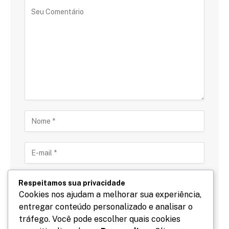
Respeitamos sua privacidade
Cookies nos ajudam a melhorar sua experiência,
entregar conteúdo personalizado e analisar o
Salve meu nome, email e site neste navegador para
tráfego. Você pode escolher quais cookies
a próxima vez que eu comentar.