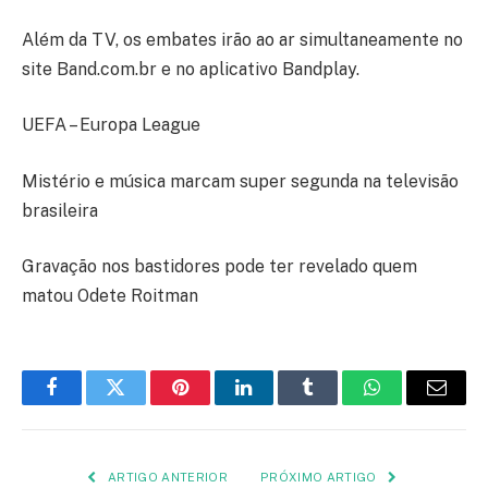
Além da TV, os embates irão ao ar simultaneamente no
site Band.com.br e no aplicativo Bandplay.
UEFA – Europa League
Mistério e música marcam super segunda na televisão
brasileira
Gravação nos bastidores pode ter revelado quem
matou Odete Roitman
Facebook
Twitter
Pinterest
LinkedIn
Tumblr
WhatsApp
E-
mail
ARTIGO ANTERIOR
PRÓXIMO ARTIGO