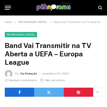
»
»
Casa
PÀHNORAMA GERAL
Band Vai Transmitir na TV Aberta a UEFA – Europa League
PÀHNORAMA GERAL
Band Vai Transmitir na TV
Aberta a UEFA – Europa
League
Por
Da Redação
setembro 23, 2024
Nenhum comentário
1 Min de leitura