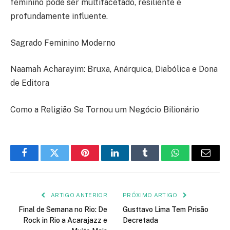
feminino pode ser multifacetado, resiliente e
profundamente influente.
Sagrado Feminino Moderno
Naamah Acharayim: Bruxa, Anárquica, Diabólica e Dona
de Editora
Como a Religião Se Tornou um Negócio Bilionário
Facebook
Twitter
Pinterest
LinkedIn
Tumblr
WhatsApp
E-
mail
ARTIGO ANTERIOR
PRÓXIMO ARTIGO
Final de Semana no Rio: De
Gusttavo Lima Tem Prisão
Rock in Rio a Acarajazz e
Decretada