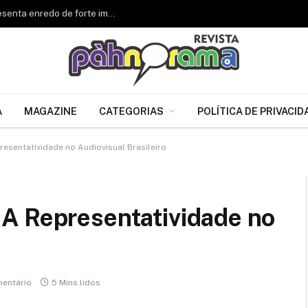
Renascer de Jacarepaguá celebra 34 anos e apresenta enredo de forte impacto para o Carnaval 2027
A
MAGAZINE
CATEGORIAS
POLÍTICA DE PRIVACID
esentatividade no Audiovisual Brasileiro
A Representatividade no
entário
5 Mins lidos