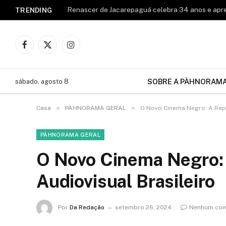
TRENDING
Facebook
X
Instagram
(Twitter)
SOBRE A PÀHNORAM
sábado, agosto 8
»
»
Casa
PÀHNORAMA GERAL
O Novo Cinema Negro: A Repr
PÀHNORAMA GERAL
O Novo Cinema Negro: 
Audiovisual Brasileiro
Por
Da Redação
setembro 26, 2024
Nenhum com