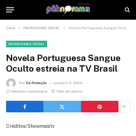
»
»
Casa
PÀHNORAMA GERAL
Novela Portuguesa Sangue Oculto estreia na TV Brasil
PÀHNORAMA GERAL
Novela Portuguesa Sangue
Oculto estreia na TV Brasil
Por
Da Redação
outubro 3, 2024
Nenhum comentário
1 Min de leitura
Créditos/Showmaistv