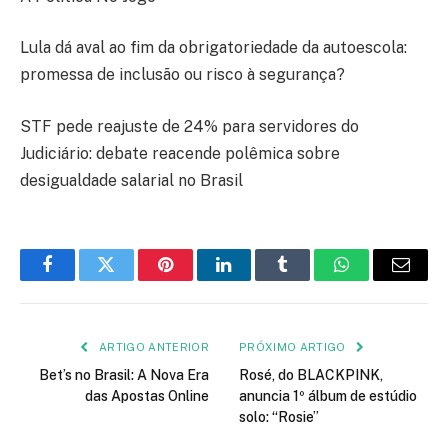
Lula dá aval ao fim da obrigatoriedade da autoescola:
promessa de inclusão ou risco à segurança?
STF pede reajuste de 24% para servidores do
Judiciário: debate reacende polêmica sobre
desigualdade salarial no Brasil
Facebook
Twitter
Pinterest
LinkedIn
Tumblr
WhatsApp
E-
mail
ARTIGO ANTERIOR
PRÓXIMO ARTIGO
Bet’s no Brasil: A Nova Era
Rosé, do BLACKPINK,
das Apostas Online
anuncia 1º álbum de estúdio
solo: “Rosie”