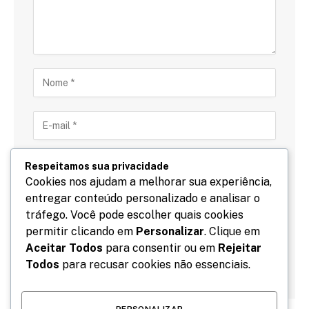
Respeitamos sua privacidade
Cookies nos ajudam a melhorar sua experiência,
entregar conteúdo personalizado e analisar o
Salve meu nome, email e site neste navegador para
tráfego. Você pode escolher quais cookies
a próxima vez que eu comentar.
permitir clicando em
Personalizar
. Clique em
Aceitar Todos
para consentir ou em
Rejeitar
Todos
para recusar cookies não essenciais.