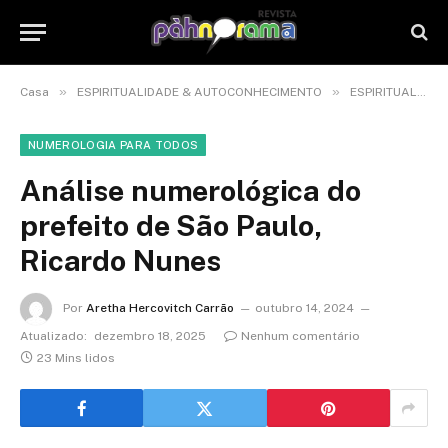
»
»
Casa
ESPIRITUALIDADE & AUTOCONHECIMENTO
ESPIRITUALIDADE
NUMEROLOGIA PARA TODOS
Análise numerológica do
prefeito de São Paulo,
Ricardo Nunes
Por
Aretha Hercovitch Carrão
outubro 14, 2024
Atualizado:
dezembro 18, 2025
Nenhum comentário
23 Mins lidos