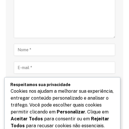
Respeitamos sua privacidade
Cookies nos ajudam a melhorar sua experiência,
entregar conteúdo personalizado e analisar o
Salve meu nome, email e site neste navegador para
tráfego. Você pode escolher quais cookies
a próxima vez que eu comentar.
permitir clicando em
Personalizar
. Clique em
Aceitar Todos
para consentir ou em
Rejeitar
Todos
para recusar cookies não essenciais.