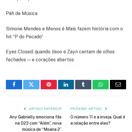
Pàh de Música
Simone Mendes e Menos é Mais fazem história com o
hit “P do Pecado”
Eyes Closed: quando Jisoo e Zayn cantam de olhos
fechados — e corações abertos
Facebook
Twitter
Pinterest
LinkedIn
Tumblr
WhatsApp
E-
mail
ARTIGO ANTERIOR
PRÓXIMO ARTIGO
Any Gabrielly emociona fãs
O número 11 e a inveja. Qual é
na D23 com “Além”, nova
a relação entre eles?
música de “Moana 2”