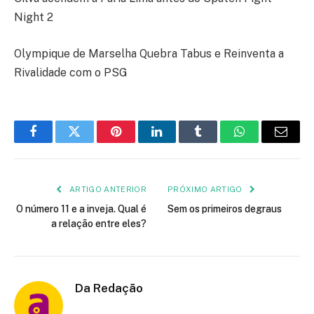
Night 2
Olympique de Marselha Quebra Tabus e Reinventa a
Rivalidade com o PSG
Facebook
Twitter
Pinterest
LinkedIn
Tumblr
WhatsApp
E-
mail
ARTIGO ANTERIOR
PRÓXIMO ARTIGO
O número 11 e a inveja. Qual é
Sem os primeiros degraus
a relação entre eles?
Da Redação