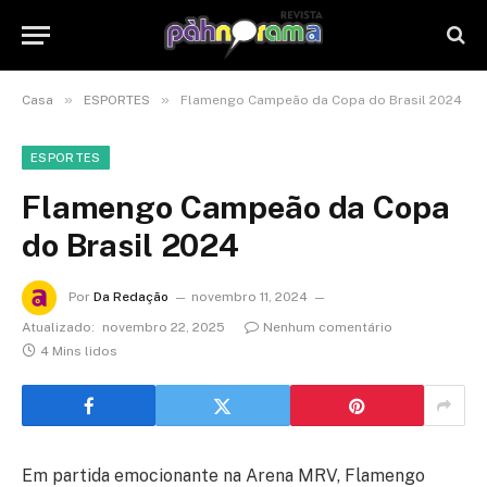
»
»
Casa
ESPORTES
Flamengo Campeão da Copa do Brasil 2024
ESPORTES
Flamengo Campeão da Copa
do Brasil 2024
Por
Da Redação
novembro 11, 2024
Atualizado:
novembro 22, 2025
Nenhum comentário
4 Mins lidos
Em partida emocionante na Arena MRV, Flamengo