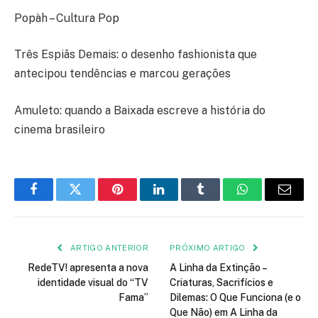
Popàh – Cultura Pop
Três Espiãs Demais: o desenho fashionista que
antecipou tendências e marcou gerações
Amuleto: quando a Baixada escreve a história do
cinema brasileiro
Facebook
Twitter
Pinterest
LinkedIn
Tumblr
WhatsApp
E-
mail
ARTIGO ANTERIOR
PRÓXIMO ARTIGO
RedeTV! apresenta a nova
A Linha da Extinção –
identidade visual do “TV
Criaturas, Sacrifícios e
Fama”
Dilemas: O Que Funciona (e o
Que Não) em A Linha da