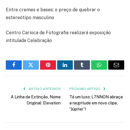
Entre cremes e bases: o preço de quebrar o
estereótipo masculino
Centro Carioca de Fotografia realizará exposição
intitulada Celebração
Facebook
Twitter
Pinterest
LinkedIn
Tumblr
WhatsApp
E-
mail
ARTIGO ANTERIOR
PRÓXIMO ARTIGO
A Linha da Extinção, Nome
Tá um luxo: L7NNON abraça
Original: Elevation
a negritude em novo clipe,
“Júpiter”!