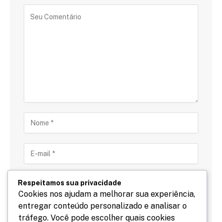
Respeitamos sua privacidade
Cookies nos ajudam a melhorar sua experiência,
entregar conteúdo personalizado e analisar o
Salve meu nome, email e site neste navegador para
tráfego. Você pode escolher quais cookies
a próxima vez que eu comentar.