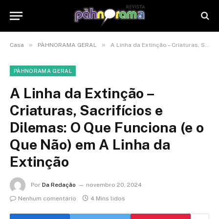
»
»
Casa
PÀHNORAMA GERAL
A Linha da Extinção – Criaturas, Sacrifícios e Dilemas: O Que Funciona (e o Que Não) em A Linha da Extinção
PÀHNORAMA GERAL
A Linha da Extinção –
Criaturas, Sacrifícios e
Dilemas: O Que Funciona (e o
Que Não) em A Linha da
Extinção
Por
Da Redação
novembro 20, 2024
Nenhum comentário
4 Mins lidos